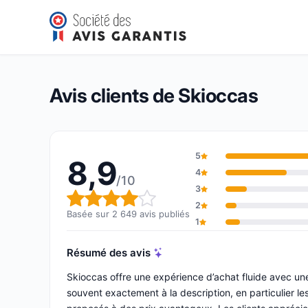
Skioccas
8,9/10
(2 649 avis)
Note globale : 8,9 sur 10
Avis clients de Skioccas
5
8,9
4
/10
3
Note globale : 8,9 sur 10
2
Basée sur 2 649 avis publiés
1
Résumé des avis
Skioccas offre une expérience d’achat fluide avec un
souvent exactement à la description, en particulier le