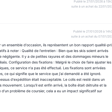
Publié le 27/01/2026 à 15h
suite à un achat du 22/01/20
Publié le 27/01/2026 à 14h
suite à un achat du 07/01/20
ur un ensemble d'occasion, ils représentent un bon rapport qualité-pri
fs à noter : Qualité de l'entretien : Bien que les skis soient arrivés
ère négligente. Il y a de petites rayures et des dommages mineurs le
lisés. Configuration des fixations : Malgré le choix de faire ajuster les
iques, ce service n'a pas été effectué. Les fixations sont arrivées
s, ce qui signifie que le service que j'ai demandé a été ignoré.
essus d'expédition était inacceptable. Le colis est resté dans un
ouvement. Lorsqu'il est enfin arrivé, la boîte était détruite et la
 d'un problème de coursier, cela a eu un impact significatif sur