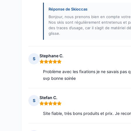
Réponse de Skioccas
Bonjour, nous prenons bien en compte votre 
Nos skis sont régulièrement entretenus et pa
des traces d’usage, car il s’agit de matériel d
glisse.
Stephane C.
S
Note : 5 sur 5
Problème avec les fixations je ne savais pas qu
svp bonne soirée
Stefan C.
S
Note : 5 sur 5
Site fiable, très bons produits et prix. Je re