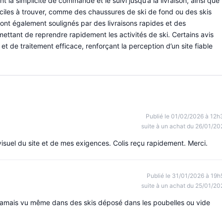
la simplicité de commande et le suivi jusqu’à la livraison, ainsi que 
fficiles à trouver, comme des chaussures de ski de fond ou des skis
é sont également soulignés par des livraisons rapides et des
ttant de reprendre rapidement les activités de ski. Certains avis
t de traitement efficace, renforçant la perception d’un site fiable
Publié le 01/02/2026 à 12h
suite à un achat du 26/01/20
suel du site et de mes exigences. Colis reçu rapidement. Merci.
Publié le 31/01/2026 à 19h
suite à un achat du 25/01/20
s jamais vu même dans des skis déposé dans les poubelles ou vide