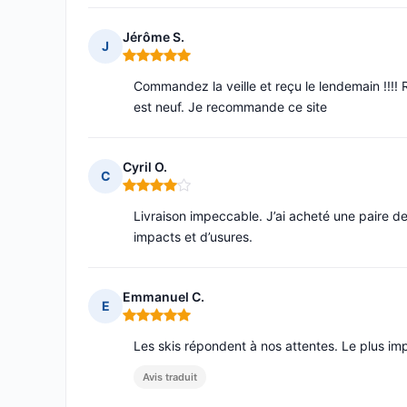
Jérôme S.
J
Note : 5 sur 5
Commandez la veille et reçu le lendemain !!!! Rie
est neuf. Je recommande ce site
Cyril O.
C
Note : 4 sur 5
Livraison impeccable. J’ai acheté une paire de
impacts et d’usures.
Emmanuel C.
E
Note : 5 sur 5
Les skis répondent à nos attentes. Le plus impo
Avis traduit