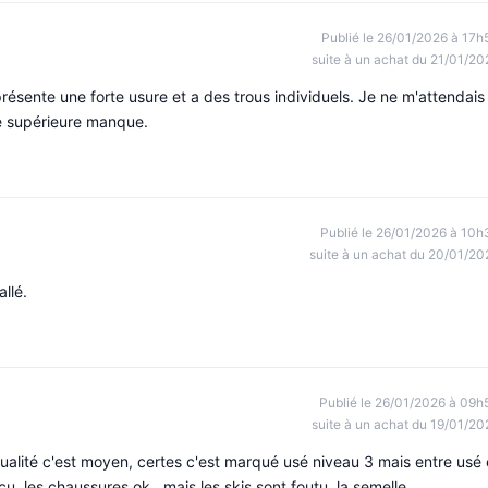
Publié le 26/01/2026 à 17h
suite à un achat du 21/01/20
 présente une forte usure et a des trous individuels. Je ne m'attendais
e supérieure manque.
Publié le 26/01/2026 à 10h
suite à un achat du 20/01/20
llé.
Publié le 26/01/2026 à 09h
suite à un achat du 19/01/20
qualité c'est moyen, certes c'est marqué usé niveau 3 mais entre usé 
reçu, les chaussures ok , mais les skis sont foutu, la semelle