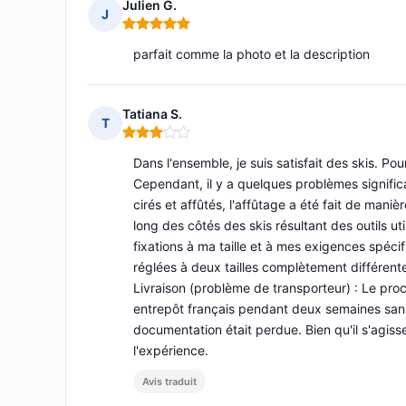
Julien G.
J
Note : 5 sur 5
parfait comme la photo et la description
Tatiana S.
T
Note : 3 sur 5
Dans l'ensemble, je suis satisfait des skis. Po
Cependant, il y a quelques problèmes significati
cirés et affûtés, l'affûtage a été fait de mani
long des côtés des skis résultant des outils uti
fixations à ma taille et à mes exigences spécif
réglées à deux tailles complètement différente
Livraison (problème de transporteur) : Le proc
entrepôt français pendant deux semaines sans m
documentation était perdue. Bien qu'il s'agisse
l'expérience.
Avis traduit