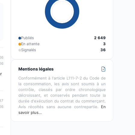
Publiés
2 649
En attente
3
Signalés
36
26
26
Mentions légales
r
Conformément à l'article L111-7-2 du Code de
la consommation, les avis sont soumis à un
contrôle, classés par ordre chronologique
décroissant, et conservés pendant toute la
37
durée d'exécution du contrat du commerçant.
26
Avis récoltés sans aucune contrepartie.
En
savoir plus…