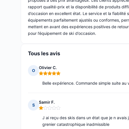
proposés à des prix avantageux. Les clients apprécient 
rapport qualité-prix et la disponibilité de produits di
d’occasion en excellent état. Le service et la fiabilit
équipements parfaitement ajustés ou conformes, perme
mettent en avant des expériences positives de retour e
pour l’équipement de ski d’occasion.
Tous les avis
Olivier C.
O
Note : 5 sur 5
Belle expérience. Commande simple suite au vi
Samir F.
S
Note : 1 sur 5
J ai reçu des skis dans un état que je n avai
grenier catastrophique inadmissible