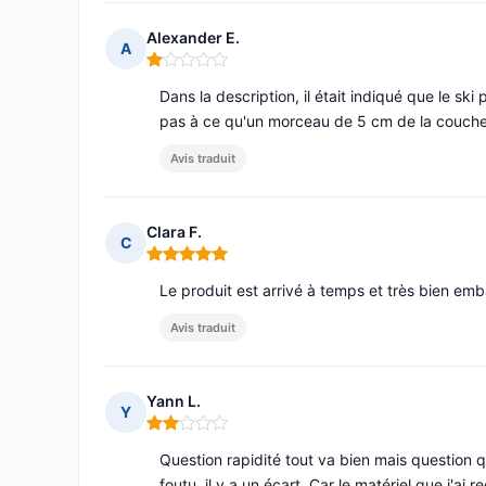
Alexander E.
A
Note : 1 sur 5
Dans la description, il était indiqué que le ski
pas à ce qu'un morceau de 5 cm de la couch
Avis traduit
Clara F.
C
Note : 5 sur 5
Le produit est arrivé à temps et très bien emba
Avis traduit
Yann L.
Y
Note : 2 sur 5
Question rapidité tout va bien mais question 
foutu, il y a un écart. Car le matériel que j'ai 