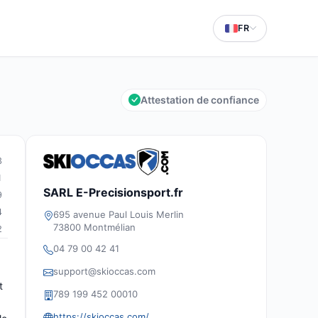
FR
Attestation de confiance
3
1
SARL E-Precisionsport.fr
9
4
695 avenue Paul Louis Merlin
73800 Montmélian
2
04 79 00 42 41
support@skioccas.com
t
789 199 452 00010
https://skioccas.com/