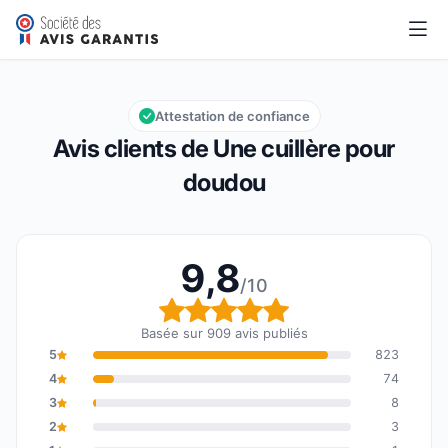
Une cuillère pour doudou
9,8/10
Note globale : 9,8 sur 10
Attestation de confiance
Avis clients de Une cuillère pour
doudou
9,8
/10
Note globale : 9,8 sur 1
Basée sur 909 avis publiés
5
823
4
74
3
8
2
3