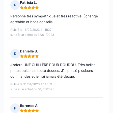
Patricia L.
P
Note : 5 sur 5
Personne très sympathique et très réactive. Échange
agréable et bons conseils.
Publié le 16/02/2023 à 11h37
suite à un achat du 12/01/2023
Danielle B.
D
Note : 5 sur 5
J’adore UNE CUILLÈRE POUR DOUDOU. Très belles
p’tites peluches toute douces. J’ai passé plusieurs
commandes et je n’ai jamais été déçue.
Publié le 31/01/2023 à 14h59
suite à un achat du 01/01/2023
florence A.
F
Note : 5 sur 5