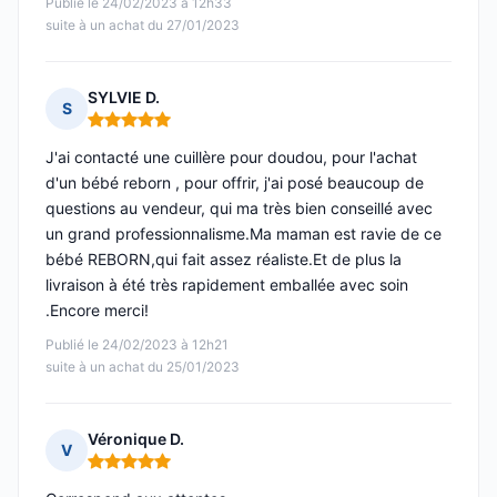
Publié le 24/02/2023 à 12h33
suite à un achat du 27/01/2023
SYLVIE D.
S
Note : 5 sur 5
J'ai contacté une cuillère pour doudou, pour l'achat
d'un bébé reborn , pour offrir, j'ai posé beaucoup de
questions au vendeur, qui ma très bien conseillé avec
un grand professionnalisme.Ma maman est ravie de ce
bébé REBORN,qui fait assez réaliste.Et de plus la
livraison à été très rapidement emballée avec soin
.Encore merci!
Publié le 24/02/2023 à 12h21
suite à un achat du 25/01/2023
Véronique D.
V
Note : 5 sur 5