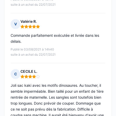
suite à un achat du 22/07/2021
Valérie R.
V
Note : 5 sur 5
Commande parfaitement exécutée et livrée dans les
délais.
Publié le 03/08/2021 à 14h40
suite à un achat du 22/07/2021
CECILE L.
C
Note : 4 sur 5
Joli sac kaki avec les motifs dinosaures. Au toucher, il
semble imperméable. Bien taillé pour un enfant de 1ère
rentrée de maternelle. Les sangles sont toutefois bien
trop longues. Donc prévoir de couper. Dommage que
ce ne soit pas prévu dès la fabrication. Difficile à
coudre sans machine. Il aurait été bienvenu d'avoir une