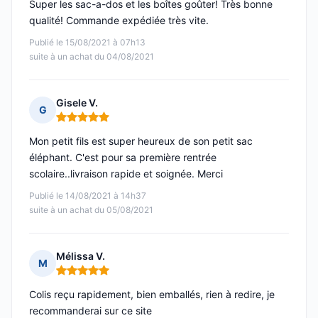
Super les sac-a-dos et les boîtes goûter! Très bonne
qualité! Commande expédiée très vite.
Publié le 15/08/2021 à 07h13
suite à un achat du 04/08/2021
Gisele V.
G
Note : 5 sur 5
Mon petit fils est super heureux de son petit sac
éléphant. C'est pour sa première rentrée
scolaire..livraison rapide et soignée. Merci
Publié le 14/08/2021 à 14h37
suite à un achat du 05/08/2021
Mélissa V.
M
Note : 5 sur 5
Colis reçu rapidement, bien emballés, rien à redire, je
recommanderai sur ce site