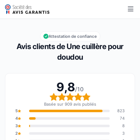
Une cuillère pour doudou
9,8/10
Note globale : 9,8 sur 10
Attestation de confiance
Avis clients de Une cuillère pour
doudou
9,8
/10
Note globale : 9,8 sur 1
Basée sur 909 avis publiés
5
823
4
74
3
8
2
3