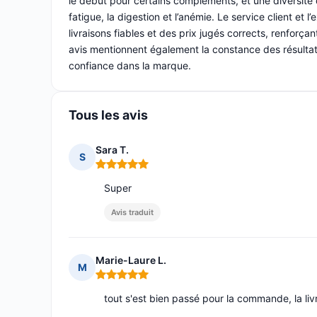
le début pour certains compléments, et une diversité
fatigue, la digestion et l’anémie. Le service client et
livraisons fiables et des prix jugés corrects, renforça
avis mentionnent également la constance des résultats
confiance dans la marque.
Tous les avis
Sara T.
S
Note : 5 sur 5
Super
Avis traduit
Marie-Laure L.
M
Note : 5 sur 5
tout s'est bien passé pour la commande, la li