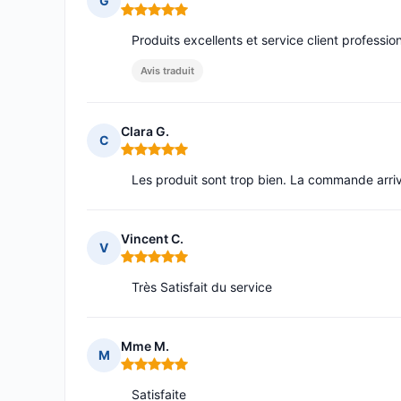
G
Note : 5 sur 5
Produits excellents et service client professio
Avis traduit
Clara G.
C
Note : 5 sur 5
Les produit sont trop bien. La commande arrive
Vincent C.
V
Note : 5 sur 5
Très Satisfait du service
Mme M.
M
Note : 5 sur 5
Satisfaite