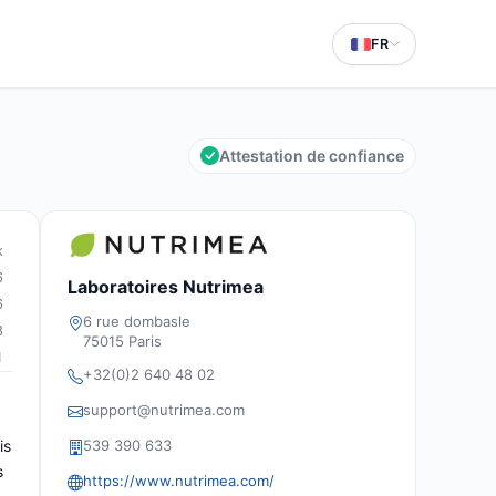
FR
Attestation de confiance
k
6
Laboratoires Nutrimea
6
6 rue dombasle
8
75015 Paris
1
+32(0)2 640 48 02
support@nutrimea.com
is
539 390 633
s
https://www.nutrimea.com/