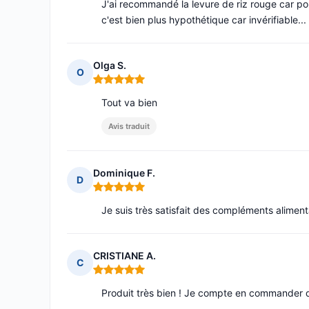
J'ai recommandé la levure de riz rouge car pou
c'est bien plus hypothétique car invérifiable...
Olga S.
O
Note : 5 sur 5
Tout va bien
Avis traduit
Dominique F.
D
Note : 5 sur 5
Je suis très satisfait des compléments aliment
CRISTIANE A.
C
Note : 5 sur 5
Produit très bien ! Je compte en commander d