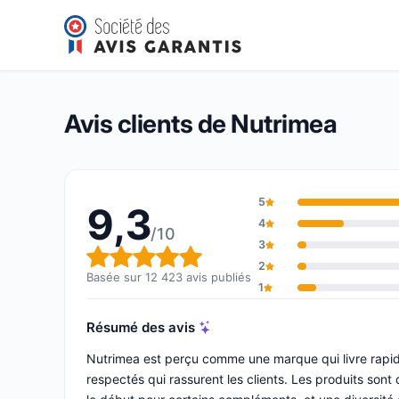
Nutrimea
9,3/10
(12 423 avis)
Note globale : 9,3 sur 10
Avis clients de Nutrimea
5
9,3
4
/10
3
Note globale : 9,3 sur 10
2
Basée sur 12 423 avis publiés
1
Résumé des avis
Nutrimea est perçu comme une marque qui livre rapide
respectés qui rassurent les clients. Les produits sont