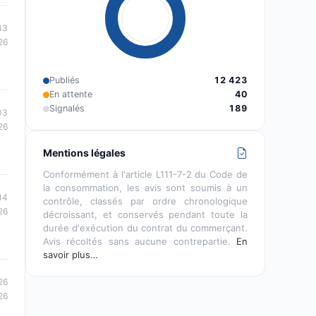
43
26
Publiés
12 423
En attente
40
Signalés
189
03
26
Mentions légales
Conformément à l'article L111-7-2 du Code de
la consommation, les avis sont soumis à un
14
contrôle, classés par ordre chronologique
26
décroissant, et conservés pendant toute la
durée d'exécution du contrat du commerçant.
Avis récoltés sans aucune contrepartie.
En
savoir plus…
26
26