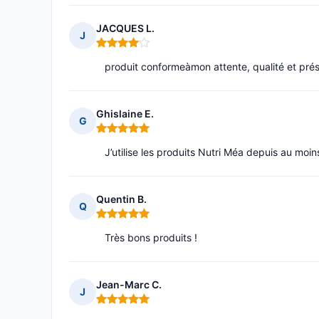
JACQUES L.
J
Note : 4 sur 5
produit conformeàmon attente, qualité et prés
Ghislaine E.
G
Note : 5 sur 5
J’utilise les produits Nutri Méa depuis au moins
Quentin B.
Q
Note : 5 sur 5
Très bons produits !
Jean-Marc C.
J
Note : 5 sur 5