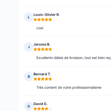
Louis-Olivier R.
L
Note : 5 sur 5
cool
Jerome B.
J
Note : 5 sur 5
Excellents délais de livraison, tout est bien re
Bernard T.
B
Note : 5 sur 5
Très content de votre professionnalisme
David G.
D
Note : 4 sur 5