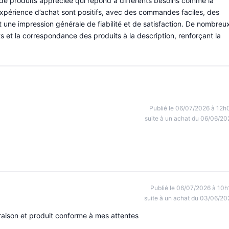
 de produits appréciée qui répond à différents besoins comme la
 l’expérience d’achat sont positifs, avec des commandes faciles, des
nt une impression générale de fiabilité et de satisfaction. De nombreu
 et la correspondance des produits à la description, renforçant la
Publié le 06/07/2026 à 12h
suite à un achat du 06/06/20
Publié le 06/07/2026 à 10h
suite à un achat du 03/06/20
vraison et produit conforme à mes attentes