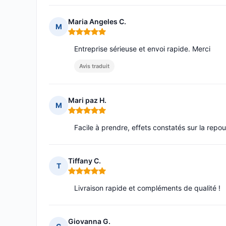
Maria Angeles C.
M
Note : 5 sur 5
Entreprise sérieuse et envoi rapide. Merci
Avis traduit
Mari paz H.
M
Note : 5 sur 5
Facile à prendre, effets constatés sur la repo
Tiffany C.
T
Note : 5 sur 5
Livraison rapide et compléments de qualité !
Giovanna G.