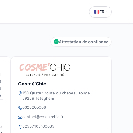
FR
Attestation de confiance
1
4
6
Cosmé'Chic
5
150 Quater, route du chapeau rouge
0
59229 Teteghem
0328205008
contact@cosmechic.fr
82537405100035
es