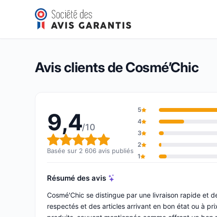
Cosmé’Chic
9,4/10
(2 606 avis)
Note globale : 9,4 sur 10
Avis clients de Cosmé’Chic
5
9,4
4
/10
3
Note globale : 9,4 sur 10
2
Basée sur 2 606 avis publiés
1
Résumé des avis
Cosmé'Chic se distingue par une livraison rapide et 
respectés et des articles arrivant en bon état ou à prix