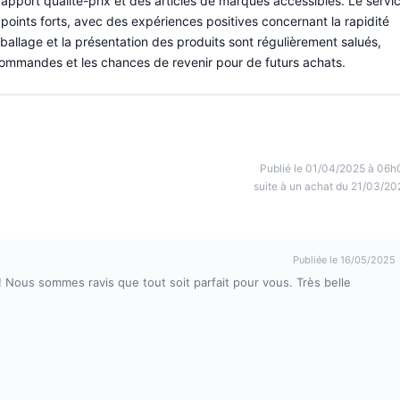
pport qualité-prix et des articles de marques accessibles. Le servi
oints forts, avec des expériences positives concernant la rapidité
mballage et la présentation des produits sont régulièrement salués,
 commandes et les chances de revenir pour de futurs achats.
Publié le 01/04/2025 à 06h
suite à un achat du 21/03/20
Publiée le 16/05/2025
 Nous sommes ravis que tout soit parfait pour vous. Très belle