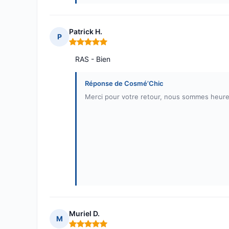
Patrick H.
P
Note : 5 sur 5
RAS - Bien
Réponse de Cosmé’Chic
Merci pour votre retour, nous sommes heure
Muriel D.
M
Note : 5 sur 5