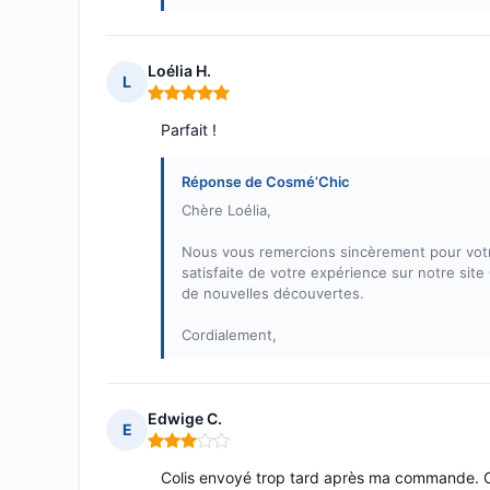
Loélia H.
L
Note : 5 sur 5
Parfait !
Réponse de Cosmé’Chic
Chère Loélia,
Nous vous remercions sincèrement pour vot
satisfaite de votre expérience sur notre si
de nouvelles découvertes.
Cordialement,
Edwige C.
E
Note : 3 sur 5
Colis envoyé trop tard après ma commande. Co