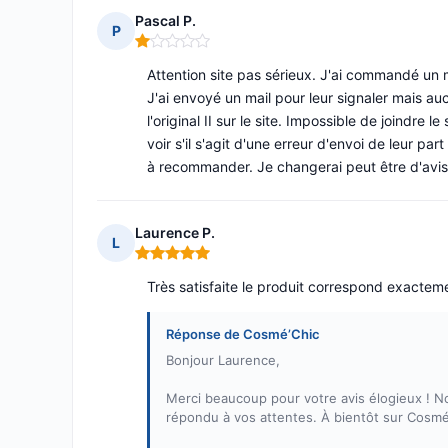
Pascal P.
P
Note : 1 sur 5
Attention site pas sérieux. J'ai commandé un mat
J'ai envoyé un mail pour leur signaler mais auc
l'original II sur le site. Impossible de joindr
voir s'il s'agit d'une erreur d'envoi de leur par
à recommander. Je changerai peut être d'avis
Laurence P.
L
Note : 5 sur 5
Très satisfaite le produit correspond exactem
Réponse de Cosmé’Chic
Bonjour Laurence,
Merci beaucoup pour votre avis élogieux ! N
répondu à vos attentes. À bientôt sur Cosmé