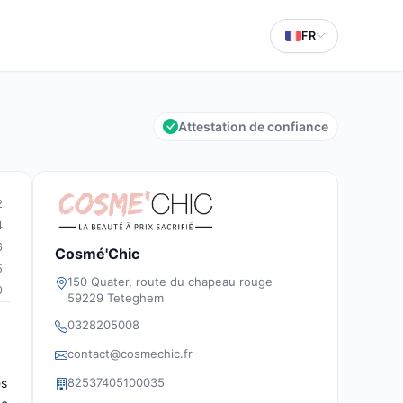
FR
Attestation de confiance
2
4
6
Cosmé'Chic
5
150 Quater, route du chapeau rouge
0
59229 Teteghem
0328205008
contact@cosmechic.fr
82537405100035
es