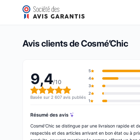
Cosmé’Chic
9,4/10
(2 607 avis)
Note globale : 9,4 sur 10
Avis clients de Cosmé’Chic
5
9,4
4
/10
3
Note globale : 9,4 sur 10
2
Basée sur 2 607 avis publiés
1
Résumé des avis
Cosmé'Chic se distingue par une livraison rapide et 
respectés et des articles arrivant en bon état ou à prix