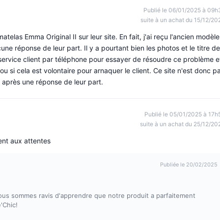
Publié le 06/01/2025 à 09h
suite à un achat du 15/12/20
elas Emma Original II sur leur site. En fait, j'ai reçu l'ancien modèle
une réponse de leur part. Il y a pourtant bien les photos et le titre de
e le service client par téléphone pour essayer de résoudre ce problème e
t ou si cela est volontaire pour arnaquer le client. Ce site n'est donc p
 après une réponse de leur part.
Publié le 05/01/2025 à 17h
suite à un achat du 25/12/20
ent aux attentes
Publiée le 20/02/2025
ous sommes ravis d'apprendre que notre produit a parfaitement
'Chic!