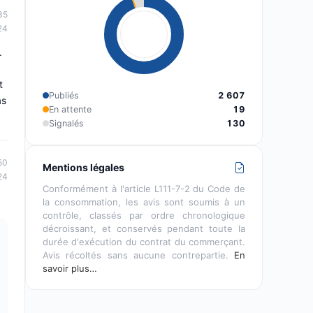
35
24
.
t
Publiés
2 607
as
En attente
19
Signalés
130
50
Mentions légales
24
Conformément à l'article L111-7-2 du Code de
la consommation, les avis sont soumis à un
contrôle, classés par ordre chronologique
décroissant, et conservés pendant toute la
durée d'exécution du contrat du commerçant.
Avis récoltés sans aucune contrepartie.
En
savoir plus…