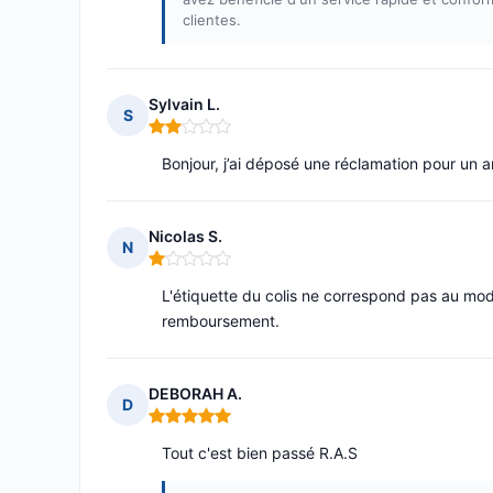
clientes.
Sylvain L.
S
Note : 2 sur 5
Bonjour, j’ai déposé une réclamation pour un ar
Nicolas S.
N
Note : 1 sur 5
L'étiquette du colis ne correspond pas au modè
remboursement.
DEBORAH A.
D
Note : 5 sur 5
Tout c'est bien passé R.A.S