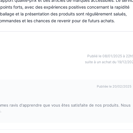
pport qualité-prix et des articles de marques accessibles. Le servi
oints forts, avec des expériences positives concernant la rapidité
mballage et la présentation des produits sont régulièrement salués,
 commandes et les chances de revenir pour de futurs achats.
Publié le 08/01/2025 à 22h
suite à un achat du 19/12/20
Publiée le 20/02/2025
mes ravis d'apprendre que vous êtes satisfaite de nos produits. Nous
.