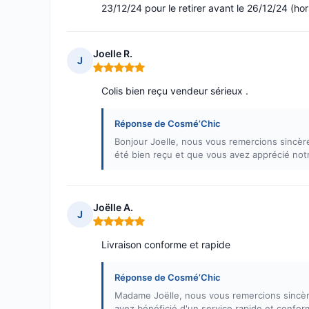
23/12/24 pour le retirer avant le 26/12/24 (h
Joelle R.
J
Note : 5 sur 5
Colis bien reçu vendeur sérieux .
Réponse de Cosmé’Chic
Bonjour Joelle, nous vous remercions sincèr
été bien reçu et que vous avez apprécié not
Joëlle A.
J
Note : 5 sur 5
Livraison conforme et rapide
Réponse de Cosmé’Chic
Madame Joëlle, nous vous remercions sincè
avez bénéficié d'un service rapide et confo