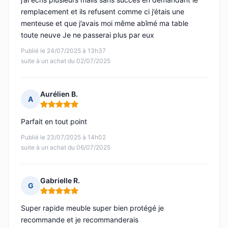
remplacement et ils refusent comme ci j’étais une
menteuse et que j’avais moi même abîmé ma table
toute neuve Je ne passerai plus par eux
Publié le 24/07/2025 à 13h37
suite à un achat du 02/07/2025
Aurélien B.
A
Note : 5 sur 5
Parfait en tout point
Publié le 23/07/2025 à 14h02
suite à un achat du 06/07/2025
Gabrielle R.
G
Note : 5 sur 5
Super rapide meuble super bien protégé je
recommande et je recommanderais