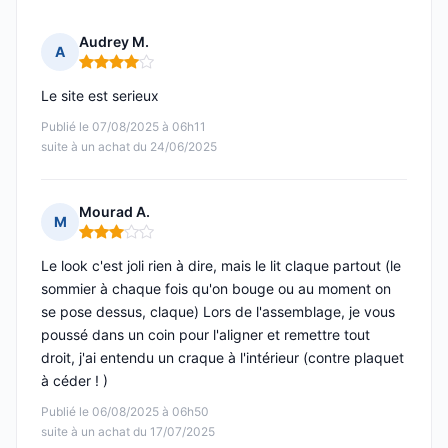
Audrey M.
A
Note : 4 sur 5
Le site est serieux
Publié le 07/08/2025 à 06h11
suite à un achat du 24/06/2025
Mourad A.
M
Note : 3 sur 5
Le look c'est joli rien à dire, mais le lit claque partout (le
sommier à chaque fois qu'on bouge ou au moment on
se pose dessus, claque) Lors de l'assemblage, je vous
poussé dans un coin pour l'aligner et remettre tout
droit, j'ai entendu un craque à l'intérieur (contre plaquet
à céder ! )
Publié le 06/08/2025 à 06h50
suite à un achat du 17/07/2025