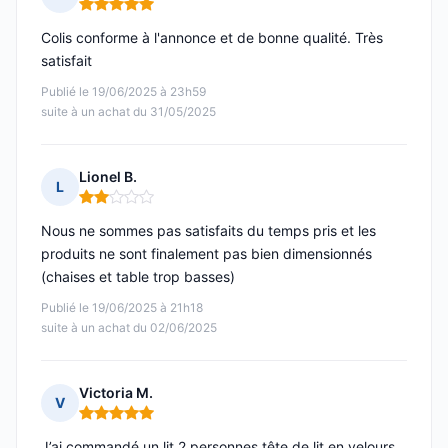
Note : 5 sur 5
Colis conforme à l'annonce et de bonne qualité. Très
satisfait
Publié le 19/06/2025 à 23h59
suite à un achat du 31/05/2025
Lionel B.
L
Note : 2 sur 5
Nous ne sommes pas satisfaits du temps pris et les
produits ne sont finalement pas bien dimensionnés
(chaises et table trop basses)
Publié le 19/06/2025 à 21h18
suite à un achat du 02/06/2025
Victoria M.
V
Note : 5 sur 5
J’ai commandé un lit 2 personnes tête de lit en velours,