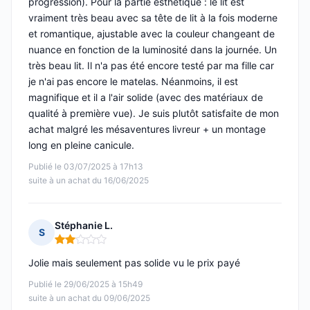
progression). Pour la partie esthétique : le lit est
vraiment très beau avec sa tête de lit à la fois moderne
et romantique, ajustable avec la couleur changeant de
nuance en fonction de la luminosité dans la journée. Un
très beau lit. Il n'a pas été encore testé par ma fille car
je n'ai pas encore le matelas. Néanmoins, il est
magnifique et il a l'air solide (avec des matériaux de
qualité à première vue). Je suis plutôt satisfaite de mon
achat malgré les mésaventures livreur + un montage
long en pleine canicule.
Publié le 03/07/2025 à 17h13
suite à un achat du 16/06/2025
Stéphanie L.
S
Note : 2 sur 5
Jolie mais seulement pas solide vu le prix payé
Publié le 29/06/2025 à 15h49
suite à un achat du 09/06/2025