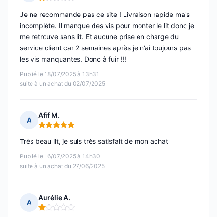
Note : 1 sur 5
Je ne recommande pas ce site ! Livraison rapide mais
incomplète. Il manque des vis pour monter le lit donc je
me retrouve sans lit. Et aucune prise en charge du
service client car 2 semaines après je n’ai toujours pas
les vis manquantes. Donc à fuir !!!
Publié le 18/07/2025 à 13h31
suite à un achat du 02/07/2025
Afif M.
A
Note : 5 sur 5
Très beau lit, je suis très satisfait de mon achat
Publié le 16/07/2025 à 14h30
suite à un achat du 27/06/2025
Aurélie A.
A
Note : 1 sur 5