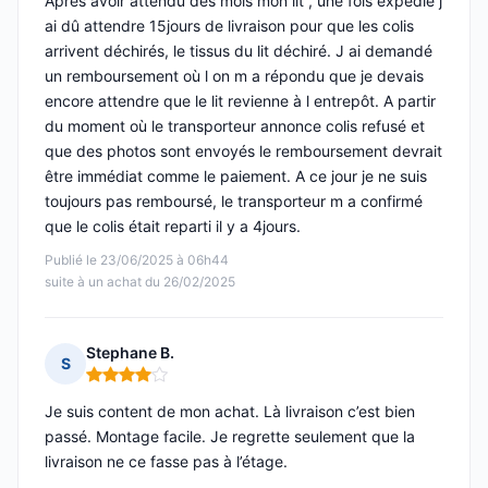
Après avoir attendu des mois mon lit , une fois expédié j
ai dû attendre 15jours de livraison pour que les colis
arrivent déchirés, le tissus du lit déchiré. J ai demandé
un remboursement où l on m a répondu que je devais
encore attendre que le lit revienne à l entrepôt. A partir
du moment où le transporteur annonce colis refusé et
que des photos sont envoyés le remboursement devrait
être immédiat comme le paiement. A ce jour je ne suis
toujours pas remboursé, le transporteur m a confirmé
que le colis était reparti il y a 4jours.
Publié le 23/06/2025 à 06h44
suite à un achat du 26/02/2025
Stephane B.
S
Note : 4 sur 5
Je suis content de mon achat. Là livraison c’est bien
passé. Montage facile. Je regrette seulement que la
livraison ne ce fasse pas à l’étage.