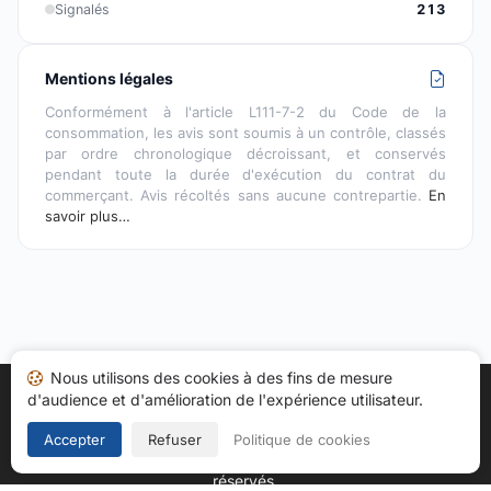
Signalés
213
Mentions légales
Conformément à l'article L111-7-2 du Code de la
consommation, les avis sont soumis à un contrôle, classés
par ordre chronologique décroissant, et conservés
pendant toute la durée d'exécution du contrat du
commerçant. Avis récoltés sans aucune contrepartie.
En
savoir plus…
Nous utilisons des cookies à des fins de mesure
d'audience et d'amélioration de l'expérience utilisateur.
Accueil
Mes avis
Catégories
CGU
Cookies
Politique de confidentialité
Mentions légales
Accepter
Refuser
Politique de cookies
Copyright © 2026
Société des Avis Garantis
. Tous droits
réservés.