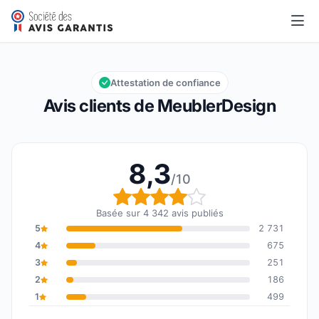
MeublerDesign
8,3/10
Note globale : 8,3 sur 10
Attestation de confiance
Avis clients de MeublerDesign
8,3
/10
Note globale : 8,3 sur 1
Basée sur 4 342 avis publiés
5
2 731
4
675
3
251
2
186
1
499