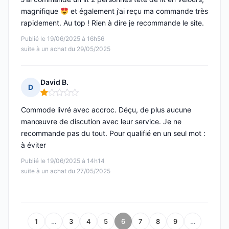
magnifique
et également j’ai reçu ma commande très
rapidement. Au top ! Rien à dire je recommande le site.
Publié le 19/06/2025 à 16h56
suite à un achat du 29/05/2025
David B.
D
Note : 1 sur 5
Commode livré avec accroc. Déçu, de plus aucune
manœuvre de discution avec leur service. Je ne
recommande pas du tout. Pour qualifié en un seul mot :
à éviter
Publié le 19/06/2025 à 14h14
suite à un achat du 27/05/2025
1
…
3
4
5
6
7
8
9
…