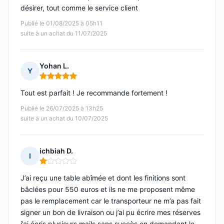
désirer, tout comme le service client
Publié le 01/08/2025 à 05h11
suite à un achat du 11/07/2025
Yohan L.
Y
Note : 5 sur 5
Tout est parfait ! Je recommande fortement !
Publié le 26/07/2025 à 13h25
suite à un achat du 10/07/2025
ichbiah D.
I
Note : 1 sur 5
J’ai reçu une table abîmée et dont les finitions sont
bâclées pour 550 euros et ils ne me proposent même
pas le remplacement car le transporteur ne m’a pas fait
signer un bon de livraison ou j’ai pu écrire mes réserves
j’ai écris plusieurs mails sans succès en demandant le