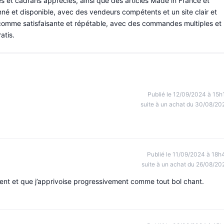
s et cadrans appréciés, ainsi que des articles Made in France et
né et disponible, avec des vendeurs compétents et un site clair et
te comme satisfaisante et répétable, avec des commandes multiples et
atis.
Publié le 12/09/2024 à 15h
suite à un achat du 30/08/20
Publié le 11/09/2024 à 18h
suite à un achat du 26/08/20
ent et que j’apprivoise progressivement comme tout bol chant.