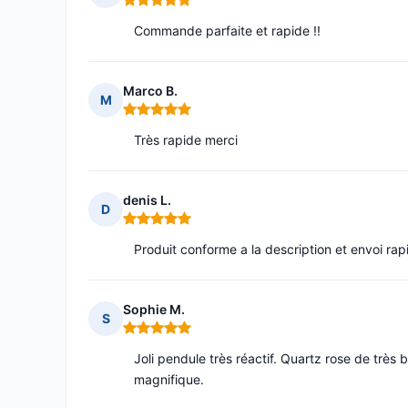
Note : 5 sur 5
Commande parfaite et rapide !!
Marco B.
M
Note : 5 sur 5
Très rapide merci
denis L.
D
Note : 5 sur 5
Produit conforme a la description et envoi rap
Sophie M.
S
Note : 5 sur 5
Joli pendule très réactif. Quartz rose de très bo
magnifique.