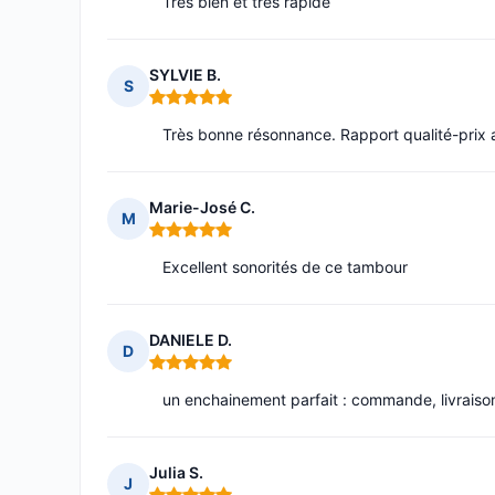
Très bien et très rapide
SYLVIE B.
S
Note : 5 sur 5
Très bonne résonnance. Rapport qualité-prix a
Marie-José C.
M
Note : 5 sur 5
Excellent sonorités de ce tambour
DANIELE D.
D
Note : 5 sur 5
un enchainement parfait : commande, livraison 
Julia S.
J