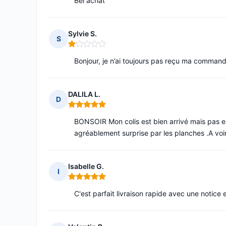
Bel achat
Sylvie S.
S
Note : 1 sur 5
Bonjour, je n’ai toujours pas reçu ma command
DALILA L.
D
Note : 5 sur 5
BONSOIR Mon colis est bien arrivé mais pas enc
agréablement surprise par les planches .A voi
Isabelle G.
I
Note : 5 sur 5
C'est parfait livraison rapide avec une notice