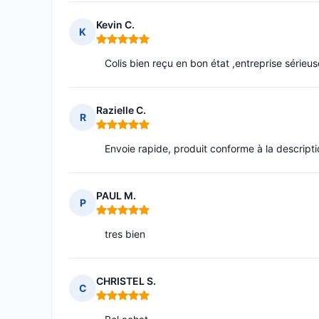
Kevin C.
K
Note : 5 sur 5
Colis bien reçu en bon état ,entreprise séri
Razielle C.
R
Note : 5 sur 5
Envoie rapide, produit conforme à la descript
PAUL M.
P
Note : 5 sur 5
tres bien
CHRISTEL S.
C
Note : 5 sur 5