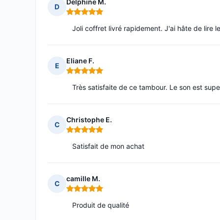
Delphine M.
D
Note : 5 sur 5
Joli coffret livré rapidement. J'ai hâte de lire le
Eliane F.
E
Note : 5 sur 5
Très satisfaite de ce tambour. Le son est supe
Christophe E.
C
Note : 5 sur 5
Satisfait de mon achat
camille M.
C
Note : 5 sur 5
Produit de qualité