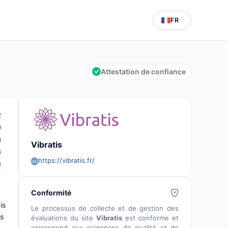
FR
Attestation de confiance
2
9
4
Vibratis
6
https://vibratis.fr/
6
Conformité
is
Le processus de collecte et de gestion des
es
évaluations du site
Vibratis
est conforme et
correspond aux exigences de qualité et de