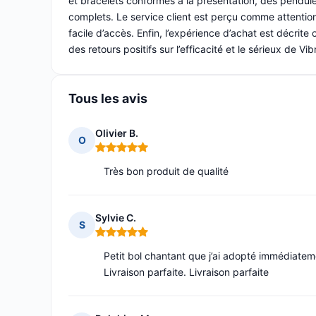
et bracelets conformes à la présentation, des pendule
complets. Le service client est perçu comme attention
facile d’accès. Enfin, l’expérience d’achat est décri
des retours positifs sur l’efficacité et le sérieux de Vibr
Tous les avis
Olivier B.
O
Note : 5 sur 5
Très bon produit de qualité
Sylvie C.
S
Note : 5 sur 5
Petit bol chantant que j’ai adopté immédiatem
Livraison parfaite. Livraison parfaite