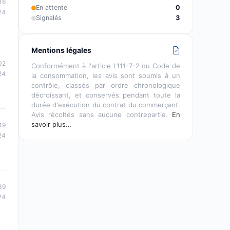
16
En attente
0
24
Signalés
3
Mentions légales
02
Conformément à l'article L111-7-2 du Code de
24
la consommation, les avis sont soumis à un
contrôle, classés par ordre chronologique
décroissant, et conservés pendant toute la
durée d'exécution du contrat du commerçant.
Avis récoltés sans aucune contrepartie.
En
savoir plus…
49
24
39
24