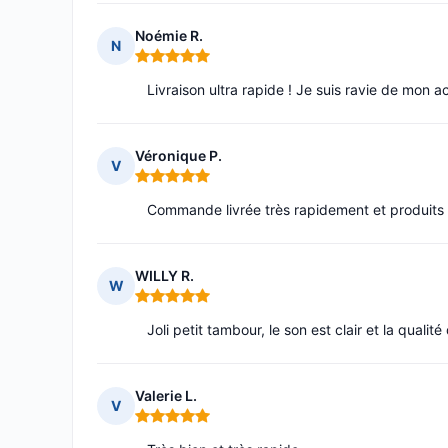
Noémie R.
N
Note : 5 sur 5
Livraison ultra rapide ! Je suis ravie de mon a
Véronique P.
V
Note : 5 sur 5
Commande livrée très rapidement et produits c
WILLY R.
W
Note : 5 sur 5
Joli petit tambour, le son est clair et la quali
Valerie L.
V
Note : 5 sur 5