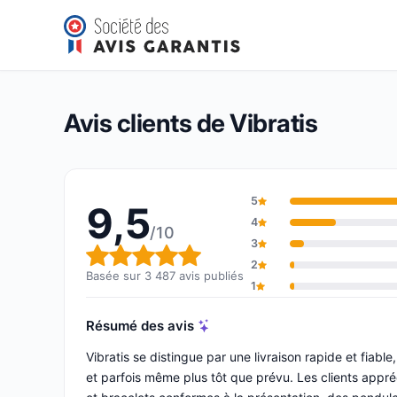
Vibratis
9,5/10
(3 487 avis)
Note globale : 9,5 sur 10
Avis clients de Vibratis
5
9,5
4
/10
3
Note globale : 9,5 sur 10
2
Basée sur 3 487 avis publiés
1
Résumé des avis
Vibratis se distingue par une livraison rapide et fiabl
et parfois même plus tôt que prévu. Les clients appréc