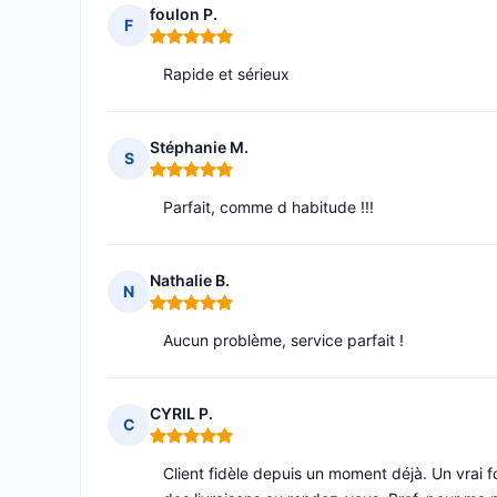
foulon P.
F
Note : 5 sur 5
Rapide et sérieux
Stéphanie M.
S
Note : 5 sur 5
Parfait, comme d habitude !!!
Nathalie B.
N
Note : 5 sur 5
Aucun problème, service parfait !
CYRIL P.
C
Note : 5 sur 5
Client fidèle depuis un moment déjà. Un vrai f