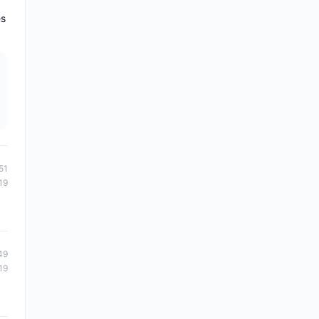
es
51
19
49
19