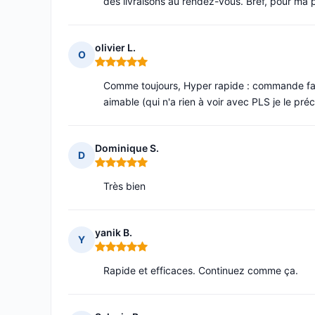
des livraisons au rendez-vous. Bref, pour ma p
olivier L.
O
Note : 5 sur 5
Comme toujours, Hyper rapide : commande faite 
aimable (qui n'a rien à voir avec PLS je le préc
Dominique S.
D
Note : 5 sur 5
Très bien
yanik B.
Y
Note : 5 sur 5
Rapide et efficaces. Continuez comme ça.