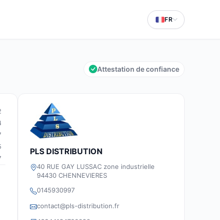
FR
Attestation de confiance
2
4
7
5
PLS DISTRIBUTION
7
40 RUE GAY LUSSAC zone industrielle
94430 CHENNEVIERES
0145930997
contact@pls-distribution.fr