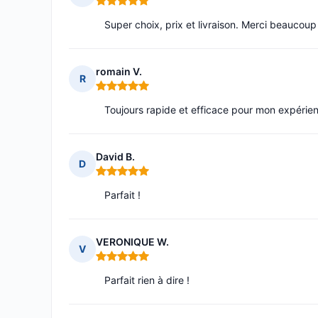
Note : 5 sur 5
Super choix, prix et livraison. Merci beaucou
romain V.
R
Note : 5 sur 5
Toujours rapide et efficace pour mon expéri
David B.
D
Note : 5 sur 5
Parfait !
VERONIQUE W.
V
Note : 5 sur 5
Parfait rien à dire !