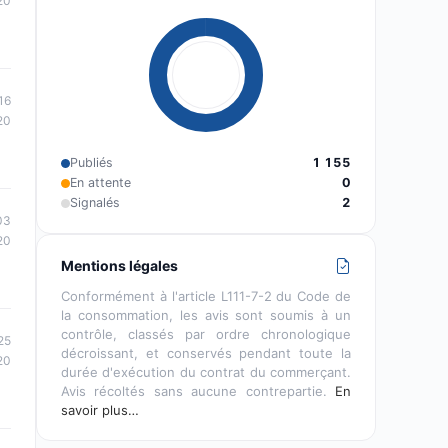
20
16
20
Publiés
1 155
En attente
0
Signalés
2
03
20
Mentions légales
Conformément à l'article L111-7-2 du Code de
la consommation, les avis sont soumis à un
contrôle, classés par ordre chronologique
25
décroissant, et conservés pendant toute la
20
durée d'exécution du contrat du commerçant.
Avis récoltés sans aucune contrepartie.
En
savoir plus…