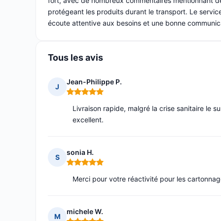
fort, avec de nombreux commentaires mentionnant des
protégeant les produits durant le transport. Le service 
écoute attentive aux besoins et une bonne communic
Tous les avis
Jean-Philippe P.
J
Note : 5 sur 5
Livraison rapide, malgré la crise sanitaire l
excellent.
sonia H.
S
Note : 5 sur 5
Merci pour votre réactivité pour les cartonna
michele W.
M