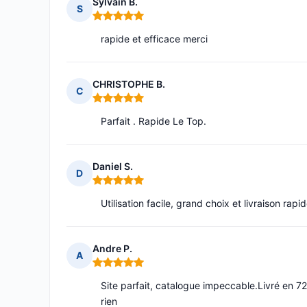
Sylvain B.
S
Note : 5 sur 5
rapide et efficace merci
CHRISTOPHE B.
C
Note : 5 sur 5
Parfait . Rapide Le Top.
Daniel S.
D
Note : 5 sur 5
Utilisation facile, grand choix et livraison rapid
Andre P.
A
Note : 5 sur 5
Site parfait, catalogue impeccable.Livré en 72
rien