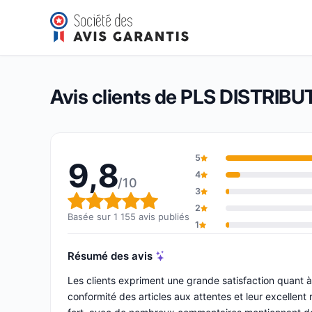
PLS DISTRIBUTION
9,8/10
(1 155 avis)
Note globale : 9,8 sur 10
Avis clients de PLS DISTRIB
5
9,8
4
/10
3
Note globale : 9,8 sur 10
2
Basée sur 1 155 avis publiés
1
Résumé des avis
Les clients expriment une grande satisfaction quant à 
conformité des articles aux attentes et leur excellent 