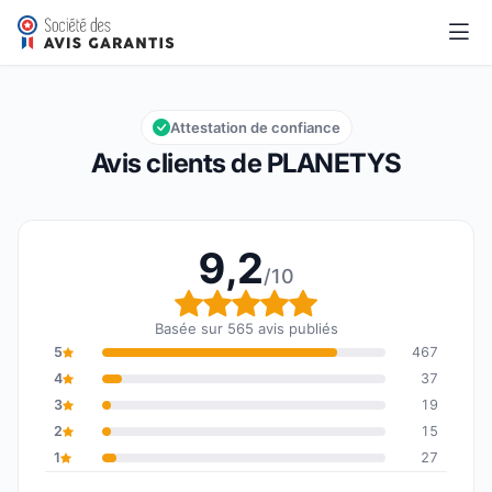
PLANETYS
9,2/10
Note globale : 9,2 sur 10
Attestation de confiance
Avis clients de PLANETYS
9,2
/10
Note globale : 9,2 sur 1
Basée sur 565 avis publiés
5
467
4
37
3
19
2
15
1
27