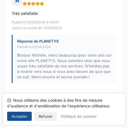
M
Note : 5 sur 5
Très satisfaite
Publié le 02/06/2024 à 14h31
suite à un achat du 13/05/2024
Réponse de PLANETYS
Publiée le 02/06/2024
Bonjour Michèle, merci beaucoup pour votre avis sur
notre site PLANETYS. Nous sommes ravis que vous
soyez très satisfaite de nos services. N'hésitez pas
à revenir vers nous si vous avez besoin de quoi que
ce soit. Merci encore et bonne journée !
Thierry V.
Nous utilisons des cookies à des fins de mesure
T
d'audience et d'amélioration de l'expérience utilisateur.
Note : 5 sur 5
Produits conformes à mes attentes Manque suivi de
Accepter
Refuser
Politique de cookies
livraison