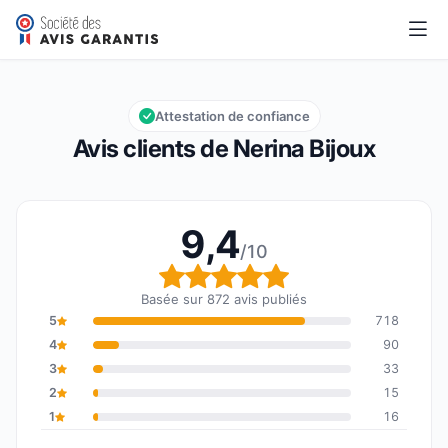
Nerina Bijoux
9,4/10
Note globale : 9,4 sur 10
Attestation de confiance
Avis clients de Nerina Bijoux
9,4
/10
Note globale : 9,4 sur 1
Basée sur 872 avis publiés
5
718
4
90
3
33
2
15
1
16