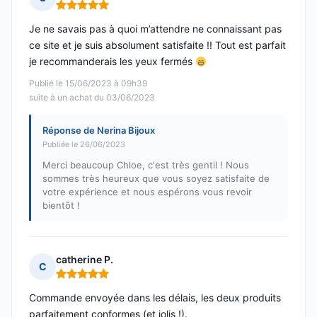
Note : 5 sur 5
Je ne savais pas à quoi m’attendre ne connaissant pas
ce site et je suis absolument satisfaite !! Tout est parfait
je recommanderais les yeux fermés
Publié le 15/06/2023 à 09h39
suite à un achat du 03/06/2023
Réponse de Nerina Bijoux
Publiée le 26/06/2023
Merci beaucoup Chloe, c'est très gentil ! Nous
sommes très heureux que vous soyez satisfaite de
votre expérience et nous espérons vous revoir
bientôt !
catherine P.
C
Note : 5 sur 5
Commande envoyée dans les délais, les deux produits
parfaitement conformes (et jolis !).