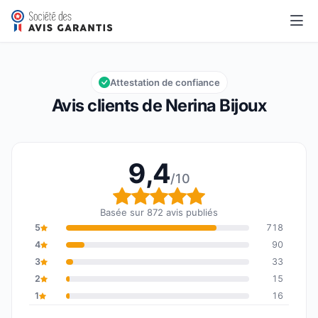
Nerina Bijoux
9,4/10
Note globale : 9,4 sur 10
Attestation de confiance
Avis clients de Nerina Bijoux
9,4
/10
Note globale : 9,4 sur 1
Basée sur 872 avis publiés
5
718
4
90
3
33
2
15
1
16