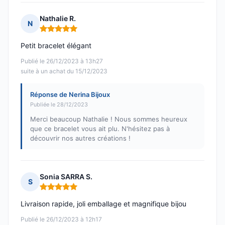
Nathalie R.
N
Note : 5 sur 5
Petit bracelet élégant
Publié le 26/12/2023 à 13h27
suite à un achat du 15/12/2023
Réponse de Nerina Bijoux
Publiée le 28/12/2023
Merci beaucoup Nathalie ! Nous sommes heureux
que ce bracelet vous ait plu. N'hésitez pas à
découvrir nos autres créations !
Sonia SARRA S.
S
Note : 5 sur 5
Livraison rapide, joli emballage et magnifique bijou
Publié le 26/12/2023 à 12h17