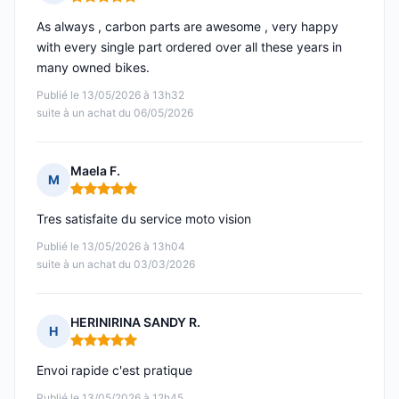
Note : 5 sur 5
As always , carbon parts are awesome , very happy
with every single part ordered over all these years in
many owned bikes.
Publié le 13/05/2026 à 13h32
suite à un achat du 06/05/2026
Maela F.
M
Note : 5 sur 5
Tres satisfaite du service moto vision
Publié le 13/05/2026 à 13h04
suite à un achat du 03/03/2026
HERINIRINA SANDY R.
H
Note : 5 sur 5
Envoi rapide c'est pratique
Publié le 13/05/2026 à 12h45