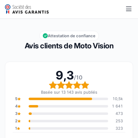
Moto Vision
9,3/10
Note globale : 9,3 sur 10
Attestation de confiance
Avis clients de Moto Vision
9,3
/10
Note globale : 9,3 sur 1
Basée sur 13 143 avis publiés
5
10,5k
4
1 641
3
473
2
253
1
323