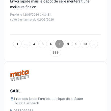
Envoi rapide mais le capot de selle mériterait une
meilleure finition
Publié le 12/05/2026 à 08h34
suite à un achat du 02/05/2026
1
…
4
5
6
7
8
9
10
…
329
SARL
1 rue des joncs Parc économique de la Sauer
67360 Eschbach
0388092931