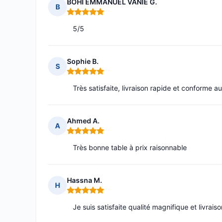
BOHI EMMANUEL VANIE G.
B
Note : 5 sur 5
5/5
Sophie B.
S
Note : 5 sur 5
Très satisfaite, livraison rapide et conforme au
Ahmed A.
A
Note : 5 sur 5
Très bonne table à prix raisonnable
Hassna M.
H
Note : 5 sur 5
Je suis satisfaite qualité magnifique et livrais