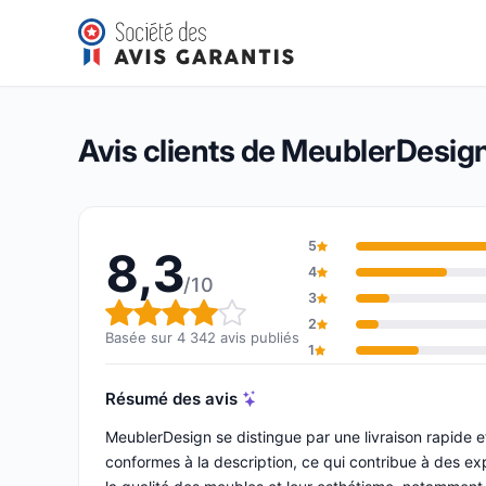
MeublerDesign
8,3/10
(4 342 avis)
Note globale : 8,3 sur 10
Avis clients de MeublerDesig
5
8,3
4
/10
3
Note globale : 8,3 sur 10
2
Basée sur 4 342 avis publiés
1
Résumé des avis
MeublerDesign se distingue par une livraison rapide e
conformes à la description, ce qui contribue à des ex