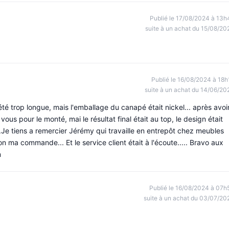
Publié le 17/08/2024 à 13h
suite à un achat du 15/08/20
Publié le 16/08/2024 à 18h
suite à un achat du 14/06/20
 été trop longue, mais l'emballage du canapé était nickel... après avoi
vous pour le monté, mai le résultat final était au top, le design était
...Je tiens a remercier Jérémy qui travaille en entrepôt chez meubles
n ma commande... Et le service client était à l'écoute..... Bravo aux
m
Publié le 16/08/2024 à 07h
suite à un achat du 03/07/20