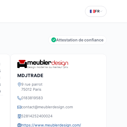
FR
Attestation de confiance
1
5
MDJTRADE
1
9 rue parrot
6
75012 Paris
9
0183819583
contact@meublerdesign.com
52814252400024
https://www.meublerdesign.com/