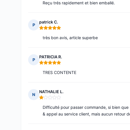
Reçu trés rapidement et bien emballé.
patrick C.
P
Note : 5 sur 5
très bon avis, article superbe
PATRICIA R.
P
Note : 5 sur 5
TRES CONTENTE
NATHALIE L.
N
Note : 1 sur 5
Difficulté pour passer commande, si bien qu
& appel au service client, mais aucun retour d