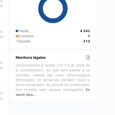
13
24
Publiés
4 342
14
En attente
7
24
Signalés
213
Mentions légales
10
Conformément à l'article L111-7-2 du Code de
24
la consommation, les avis sont soumis à un
contrôle, classés par ordre chronologique
décroissant, et conservés pendant toute la
durée d'exécution du contrat du commerçant.
Avis récoltés sans aucune contrepartie.
En
53
savoir plus…
24