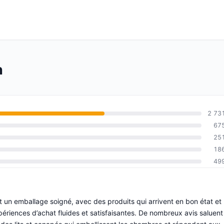
n
2 73
67
25
18
49
t un emballage soigné, avec des produits qui arrivent en bon état et
périences d’achat fluides et satisfaisantes. De nombreux avis saluent