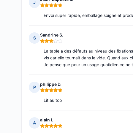
J
Note : 5 sur 5
Envoi super rapide, emballage soigné et produ
Sandrine S.
S
Note : 3 sur 5
La table a des défauts au niveau des fixation
vis car elle tournait dans le vide. Quand aux c
Je pense que pour un usage quotidien ce ne t
philippe D.
P
Note : 5 sur 5
Lit au top
alain I.
A
Note : 5 sur 5