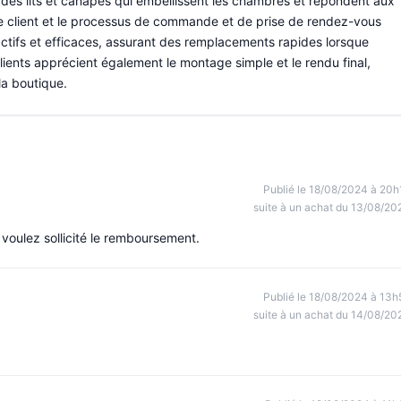
 des lits et canapés qui embellissent les chambres et répondent aux
ice client et le processus de commande et de prise de rendez-vous
ctifs et efficaces, assurant des remplacements rapides lorsque
lients apprécient également le montage simple et le rendu final,
 la boutique.
Publié le 18/08/2024 à 20h
suite à un achat du 13/08/20
 voulez sollicité le remboursement.
Publié le 18/08/2024 à 13h
suite à un achat du 14/08/20