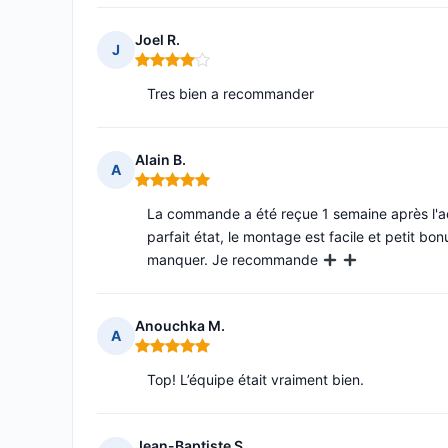
Joel R.
J
Note : 4 sur 5
Tres bien a recommander
Alain B.
A
Note : 5 sur 5
La commande a été reçue 1 semaine après l'acha
parfait état, le montage est facile et petit bon
manquer. Je recommande
Anouchka M.
A
Note : 5 sur 5
Top! L’équipe était vraiment bien.
Jean-Baptiste S.