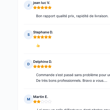
jean luc V.
J
Note : 5 sur 5
Bon rapport qualité prix, rapidité de livraison.
Stephane D.
S
Note : 5 sur 5
Delphine D.
D
Note : 5 sur 5
Commande s'est passé sans problème pour une p
De très bons professionnels. Bravo a vous....
Martin E.
M
Note : 2 sur 5
J ai reçu un colis défectueux dont photos env