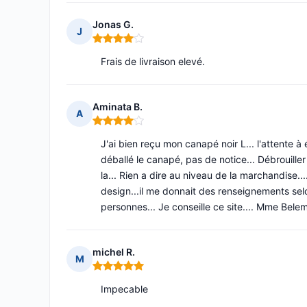
Jonas G.
J
Note : 4 sur 5
Frais de livraison elevé.
Aminata B.
A
Note : 4 sur 5
J'ai bien reçu mon canapé noir L... l'attente à
déballé le canapé, pas de notice... Débrouiller 
la... Rien a dire au niveau de la marchandise.
design...il me donnait des renseignements selo
personnes... Je conseille ce site.... Mme Bele
michel R.
M
Note : 5 sur 5
Impecable