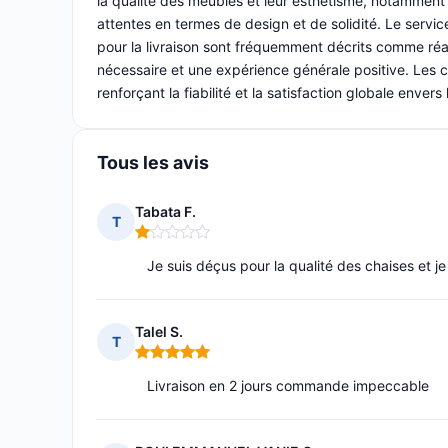
la qualité des meubles et leur esthétisme, notamment
attentes en termes de design et de solidité. Le serv
pour la livraison sont fréquemment décrits comme réa
nécessaire et une expérience générale positive. Les c
renforçant la fiabilité et la satisfaction globale envers
Tous les avis
Tabata F.
T
Note : 1 sur 5
Je suis déçus pour la qualité des chaises et je
Talel S.
T
Note : 5 sur 5
Livraison en 2 jours commande impeccable