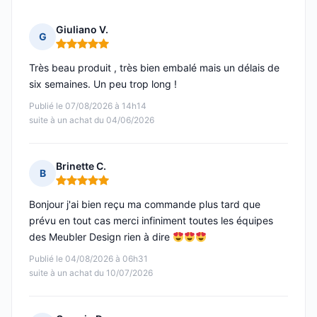
Giuliano V.
G
Note : 5 sur 5
Très beau produit , très bien embalé mais un délais de
six semaines. Un peu trop long !
Publié le 07/08/2026 à 14h14
suite à un achat du 04/06/2026
Brinette C.
B
Note : 5 sur 5
Bonjour j'ai bien reçu ma commande plus tard que
prévu en tout cas merci infiniment toutes les équipes
des Meubler Design rien à dire
Publié le 04/08/2026 à 06h31
suite à un achat du 10/07/2026