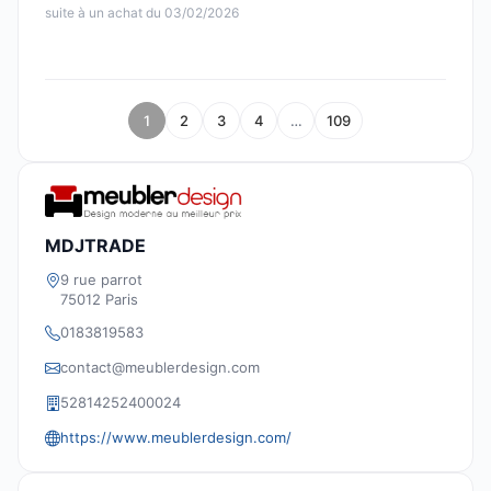
suite à un achat du 03/02/2026
1
2
3
4
…
109
MDJTRADE
9 rue parrot
75012 Paris
0183819583
contact@meublerdesign.com
52814252400024
https://www.meublerdesign.com/