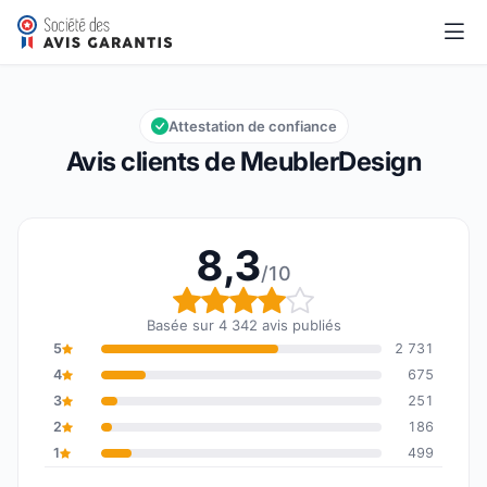
MeublerDesign
8,3/10
Note globale : 8,3 sur 10
Attestation de confiance
Avis clients de MeublerDesign
8,3
/10
Note globale : 8,3 sur 1
Basée sur 4 342 avis publiés
5
2 731
4
675
3
251
2
186
1
499