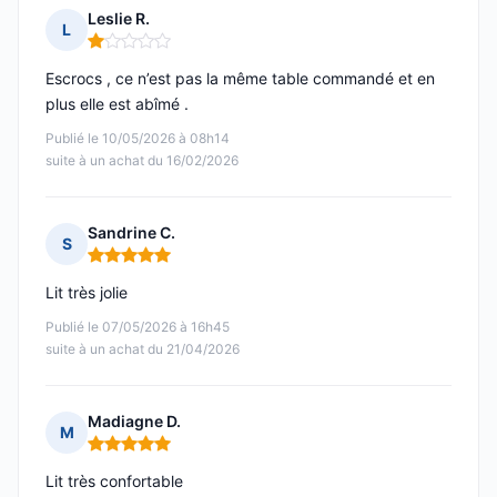
Leslie R.
L
Note : 1 sur 5
Escrocs , ce n’est pas la même table commandé et en
plus elle est abîmé .
Publié le 10/05/2026 à 08h14
suite à un achat du 16/02/2026
Sandrine C.
S
Note : 5 sur 5
Lit très jolie
Publié le 07/05/2026 à 16h45
suite à un achat du 21/04/2026
Madiagne D.
M
Note : 5 sur 5
Lit très confortable