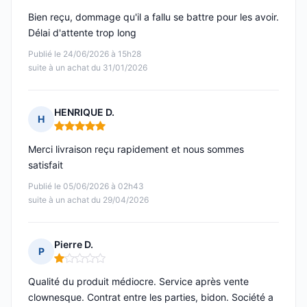
Bien reçu, dommage qu'il a fallu se battre pour les avoir.
Délai d'attente trop long
Publié le 24/06/2026 à 15h28
suite à un achat du 31/01/2026
HENRIQUE D.
H
Note : 5 sur 5
Merci livraison reçu rapidement et nous sommes
satisfait
Publié le 05/06/2026 à 02h43
suite à un achat du 29/04/2026
Pierre D.
P
Note : 1 sur 5
Qualité du produit médiocre. Service après vente
clownesque. Contrat entre les parties, bidon. Société a