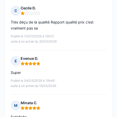
Cecile D.
C
Note : 1 sur 5
Très déçu de la qualité Rapport qualité prix c’est
vraiment pas sa
Publié le 10/03/2026 à 15h13
suite à un achat du 20/02/2026
Evenue D.
E
Note : 5 sur 5
Super
Publié le 04/03/2026 à 15h49
suite à un achat du 15/02/2026
Minata C.
M
Note : 5 sur 5
Satisfaite