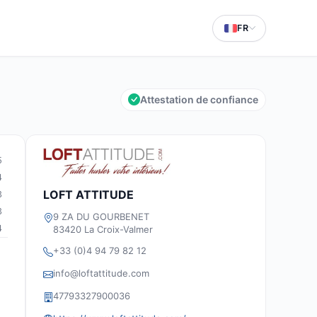
FR
Attestation de confiance
5
4
LOFT ATTITUDE
3
3
9 ZA DU GOURBENET
4
83420 La Croix-Valmer
+33 (0)4 94 79 82 12
info@loftattitude.com
47793327900036