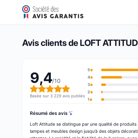
LOFT ATTITUDE
9,4/10
(3 229 avis)
Note globale : 9,4 sur 10
Avis clients de LOFT ATTITU
5
9,4
4
/10
3
Note globale : 9,4 sur 10
2
Basée sur 3 229 avis publiés
1
Résumé des avis
Loft Attitude se distingue par une qualité de produits
lampes et meubles design jusqu’à des objets décorati