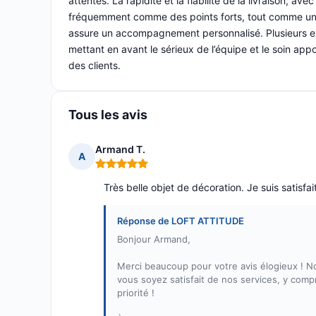
attentes. La rapidité et la fiabilité de la livraison, a
fréquemment comme des points forts, tout comme un s
assure un accompagnement personnalisé. Plusieurs ex
mettant en avant le sérieux de l’équipe et le soin appo
des clients.
Tous les avis
Armand T.
A
Note : 5 sur 5
Très belle objet de décoration. Je suis satisfai
Réponse de LOFT ATTITUDE
Bonjour Armand,
Merci beaucoup pour votre avis élogieux ! N
vous soyez satisfait de nos services, y compri
priorité !