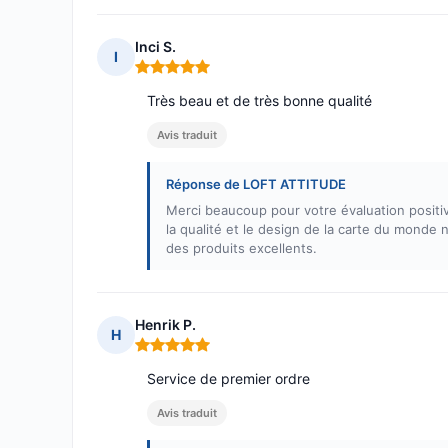
Inci S.
I
Note : 5 sur 5
Très beau et de très bonne qualité
Avis traduit
Réponse de LOFT ATTITUDE
Merci beaucoup pour votre évaluation positi
la qualité et le design de la carte du monde
des produits excellents.
Henrik P.
H
Note : 5 sur 5
Service de premier ordre
Avis traduit