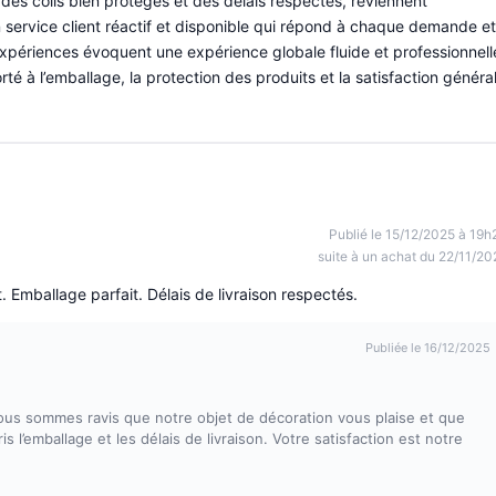
vec des colis bien protégés et des délais respectés, reviennent
ervice client réactif et disponible qui répond à chaque demande et
périences évoquent une expérience globale fluide et professionnell
rté à l’emballage, la protection des produits et la satisfaction généra
Publié le 15/12/2025 à 19h
suite à un achat du 22/11/20
t. Emballage parfait. Délais de livraison respectés.
Publiée le 16/12/2025
ous sommes ravis que notre objet de décoration vous plaise et que
s l’emballage et les délais de livraison. Votre satisfaction est notre