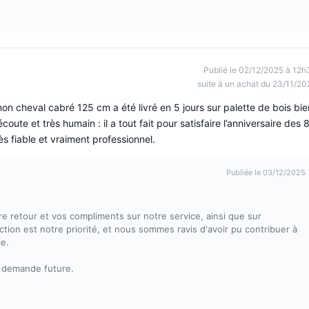
Publié le 02/12/2025 à 12h
suite à un achat du 23/11/20
mon cheval cabré 125 cm a été livré en 5 jours sur palette de bois bie
oute et très humain : il a tout fait pour satisfaire l’anniversaire des 
ès fiable et vraiment professionnel.
Publiée le 03/12/2025
 retour et vos compliments sur notre service, ainsi que sur
action est notre priorité, et nous sommes ravis d'avoir pu contribuer à
le.
e demande future.