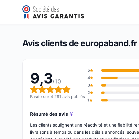
europaband.fr
9,3/10
(4 291 avis)
Note globale : 9,3 sur 10
Avis clients de europaband.fr
5
9,3
4
/10
3
Note globale : 9,3 sur 10
2
Basée sur 4 291 avis publiés
1
Résumé des avis
Les clients soulignent une réactivité et une fiabilit
livraisons à temps ou dans les délais annoncés, souve