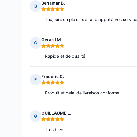
Benamar B.
B
Note : 5 sur 5
Toujours un plaisir de faire appel à vos servic
Gerard M.
G
Note : 5 sur 5
Rapide et de qualité
Frederic C.
F
Note : 5 sur 5
Produit et délai de livraison conforme.
GUILLAUME L.
G
Note : 5 sur 5
Très bien