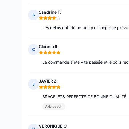
Sandrine T.
S
Note : 4 sur 5
Les délais ont été un peu plus long que prévu
Claudia R.
C
Note : 5 sur 5
La commande a été vite passée et le colis re
JAVIER Z.
J
Note : 5 sur 5
BRACELETS PERFECTS DE BONNE QUALITÉ. 
Avis traduit
VERONIQUE C.
V