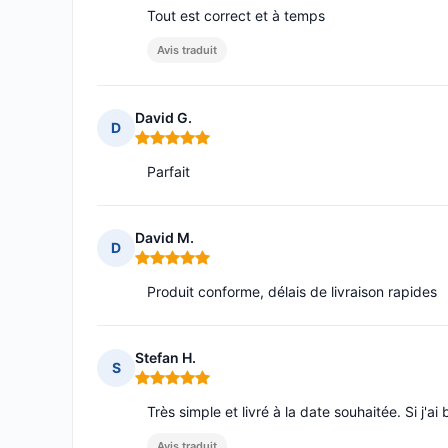
Tout est correct et à temps
Avis traduit
David G.
D
Note : 5 sur 5
Parfait
David M.
D
Note : 5 sur 5
Produit conforme, délais de livraison rapides
Stefan H.
S
Note : 5 sur 5
Très simple et livré à la date souhaitée. Si j'
Avis traduit