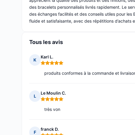
apprécient la qualité des produits et des finitions, 
des bracelets personnalisés livrés rapidement. Le se
des échanges facilités et des conseils utiles pour le
fluide et satisfaisante, avec des répétitions d’achats
Tous les avis
Karl L.
K
Note : 5 sur 5
produits conformes à la commande et livraiso
Le Moulin C.
L
Note : 5 sur 5
très von
franck D.
F