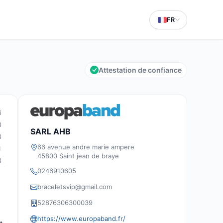
FR
Attestation de confiance
6
8
SARL AHB
3
66 avenue andre marie ampere
1
45800 Saint jean de braye
3
0246910605
braceletsvip@gmail.com
52876306300039
https://www.europaband.fr/