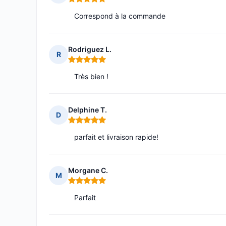
Note : 5 sur 5
Correspond à la commande
Rodriguez L.
R
Note : 5 sur 5
Très bien !
Delphine T.
D
Note : 5 sur 5
parfait et livraison rapide!
Morgane C.
M
Note : 5 sur 5
Parfait