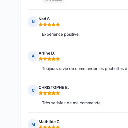
Nad S.
N
Note : 5 sur 5
Expérience positive.
Arline D.
A
Note : 5 sur 5
Toujours ravie de commander les pochettes de
CHRISTOPHE E.
C
Note : 5 sur 5
Très satisfait de ma commande
Mathilde C.
M