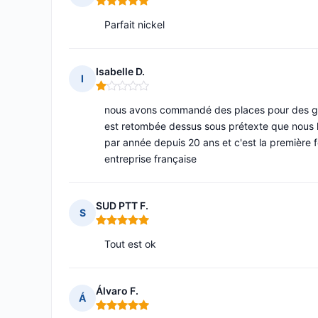
Note : 5 sur 5
Parfait nickel
Isabelle D.
I
Note : 1 sur 5
nous avons commandé des places pour des gala
est retombée dessus sous prétexte que nous 
par année depuis 20 ans et c'est la première fo
entreprise française
SUD PTT F.
S
Note : 5 sur 5
Tout est ok
Álvaro F.
Á
Note : 5 sur 5