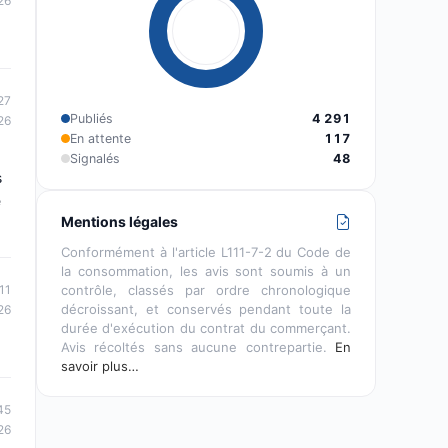
26
27
Publiés
4 291
26
En attente
117
Signalés
48
s
e
Mentions légales
Conformément à l'article L111-7-2 du Code de
la consommation, les avis sont soumis à un
contrôle, classés par ordre chronologique
11
décroissant, et conservés pendant toute la
26
durée d'exécution du contrat du commerçant.
Avis récoltés sans aucune contrepartie.
En
savoir plus…
45
26