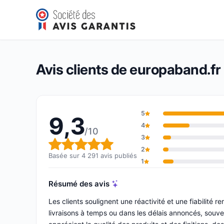
europaband.fr
9,3/10
(4 291 avis)
Note globale : 9,3 sur 10
Avis clients de europaband.fr
5
9,3
4
/10
3
Note globale : 9,3 sur 10
2
Basée sur 4 291 avis publiés
1
Résumé des avis
Les clients soulignent une réactivité et une fiabilit
livraisons à temps ou dans les délais annoncés, souve