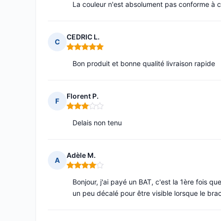
La couleur n'est absolument pas conforme à
CEDRIC L.
C
Note : 5 sur 5
Bon produit et bonne qualité livraison rapide
Florent P.
F
Note : 3 sur 5
Delais non tenu
Adèle M.
A
Note : 4 sur 5
Bonjour, j'ai payé un BAT, c'est la 1ère fois que
un peu décalé pour être visible lorsque le br