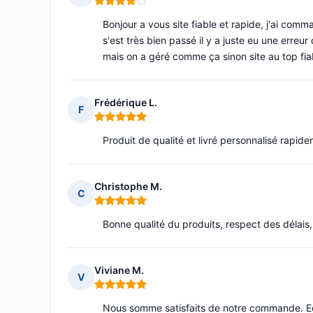
Note : 4 sur 5
Bonjour a vous site fiable et rapide, j'ai comm
s'est très bien passé il y a juste eu une err
mais on a géré comme ça sinon site au top fia
Frédérique L.
F
Note : 5 sur 5
Produit de qualité et livré personnalisé rapide
Christophe M.
C
Note : 5 sur 5
Bonne qualité du produits, respect des délais, p
Viviane M.
V
Note : 5 sur 5
Nous somme satisfaits de notre commande. Eq