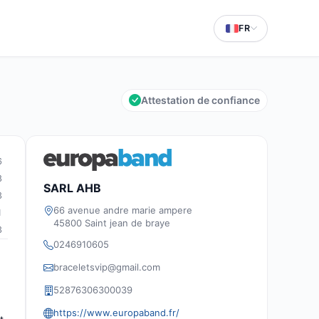
FR
Attestation de confiance
6
8
SARL AHB
3
66 avenue andre marie ampere
1
45800 Saint jean de braye
3
0246910605
braceletsvip@gmail.com
52876306300039
https://www.europaband.fr/