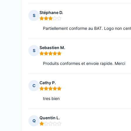
Stéphane D.
S
Note : 3 sur 5
Partiellement conforme au BAT. Logo non centré 
Sebastien M.
S
Note : 5 sur 5
Produits conformes et envoie rapide. Merci
Cathy P.
C
Note : 5 sur 5
tres bien
Quentin L.
Q
Note : 1 sur 5