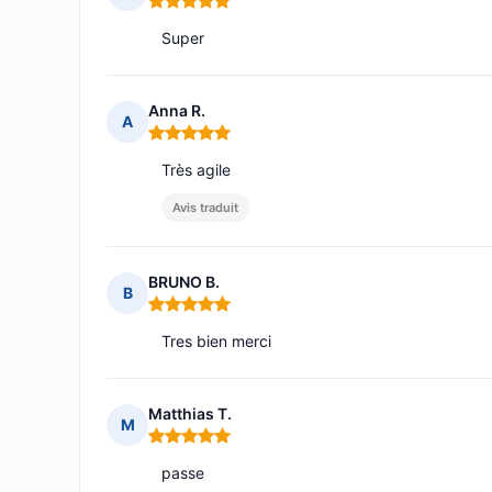
Note : 5 sur 5
Super
Anna R.
A
Note : 5 sur 5
Très agile
Avis traduit
BRUNO B.
B
Note : 5 sur 5
Tres bien merci
Matthias T.
M
Note : 5 sur 5
passe