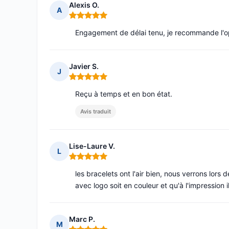
Alexis O.
A
Note : 5 sur 5
Engagement de délai tenu, je recommande l'opti
Javier S.
J
Note : 5 sur 5
Reçu à temps et en bon état.
Avis traduit
Lise-Laure V.
L
Note : 5 sur 5
les bracelets ont l'air bien, nous verrons lors d
avec logo soit en couleur et qu'à l'impression il
Marc P.
M