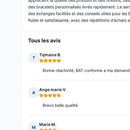
apprécient la qualité des produits et des finitions, 
des bracelets personnalisés livrés rapidement. Le se
des échanges facilités et des conseils utiles pour le
fluide et satisfaisante, avec des répétitions d’achats
Tous les avis
Tiphaine B.
T
Note : 5 sur 5
Bonne réactivité, BAT conforme a ma deman
Ange marie V.
A
Note : 5 sur 5
Bravo belle qualité
Marie M.
M