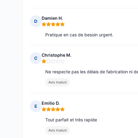
Damien H.
D
Note : 5 sur 5
Pratique en cas de besoin urgent.
Christophe M.
C
Note : 1 sur 5
Ne respecte pas les délais de fabrication ni d
Avis traduit
Emilio D.
E
Note : 5 sur 5
Tout parfait et très rapide
Avis traduit