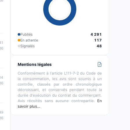
26
Publiés
4 291
En attente
117
41
Signalés
48
26
Mentions légales
Conformément à l'article L111-7-2 du Code de
14
la consommation, les avis sont soumis à un
26
contrôle, classés par ordre chronologique
décroissant, et conservés pendant toute la
durée d'exécution du contrat du commerçant.
Avis récoltés sans aucune contrepartie.
En
savoir plus…
49
26