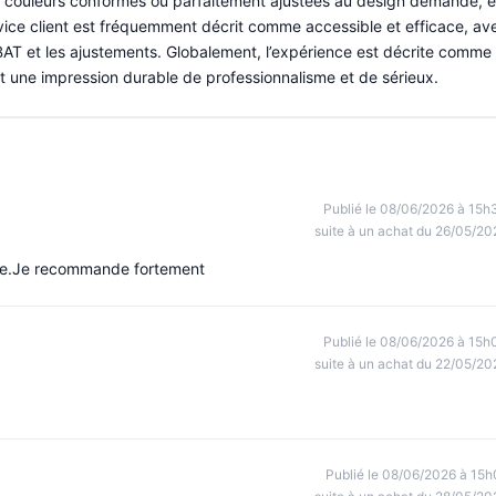
des couleurs conformes ou parfaitement ajustées au design demandé, e
rvice client est fréquemment décrit comme accessible et efficace, av
s BAT et les ajustements. Globalement, l’expérience est décrite comme
 et une impression durable de professionnalisme et de sérieux.
Publié le 08/06/2026 à 15h
suite à un achat du 26/05/20
de.Je recommande fortement
Publié le 08/06/2026 à 15h
suite à un achat du 22/05/20
Publié le 08/06/2026 à 15h