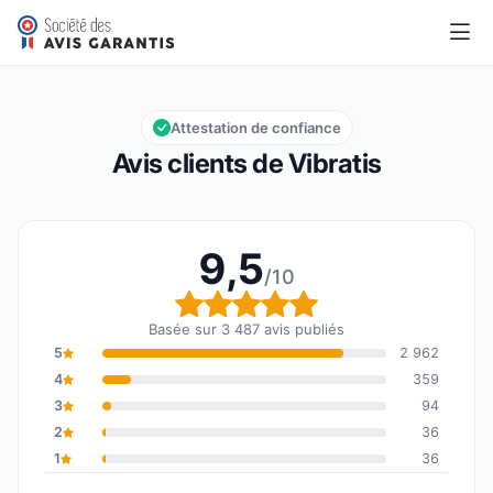
Vibratis
9,5/10
Note globale : 9,5 sur 10
Attestation de confiance
Avis clients de Vibratis
9,5
/10
Note globale : 9,5 sur 1
Basée sur 3 487 avis publiés
5
2 962
4
359
3
94
2
36
1
36