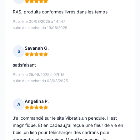
Note : 5 sur 5
RAS, produits conformes livrés dans les temps
Publié le 30/08/2025 à 14h47
suite à un achat du 19/08/2025
Savanah G.
S
Note : 5 sur 5
satisfaisant
Publié le 25/08/2025 à 07h15
suite à un achat du 08/08/2025
Angelina P.
A
Note : 5 sur 5
J’ai commandé sur le site Vibratis,un pendule. Il est
magnifique. Et en cadeau,j’ai reçue une fleur de vie en
bois ,un lien pour télécharger des cadrans pour
apprendre et m’entraîner. Merci beaucoup. Je