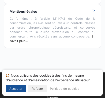
Mentions légales
Conformément à l'article L111-7-2 du Code de la
consommation, les avis sont soumis à un contrôle, classés
par ordre chronologique décroissant, et conservés
pendant toute la durée d'exécution du contrat du
commerçant. Avis récoltés sans aucune contrepartie.
En
savoir plus…
Nous utilisons des cookies à des fins de mesure
d'audience et d'amélioration de l'expérience utilisateur.
Accueil
Mes avis
Catégories
CGU
Cookies
Politique de confidentialité
Mentions légales
Accepter
Refuser
Politique de cookies
Copyright © 2026
Société des Avis Garantis
. Tous droits
réservés.