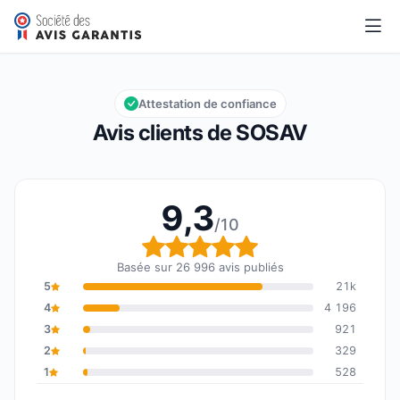
SOSAV
9,3/10
Note globale : 9,3 sur 10
Attestation de confiance
Avis clients de SOSAV
9,3
/10
Note globale : 9,3 sur 1
Basée sur 26 996 avis publiés
5
21k
4
4 196
3
921
2
329
1
528