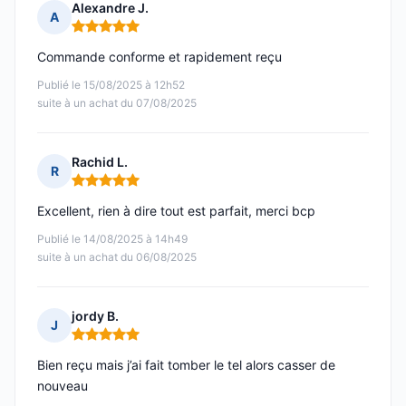
Alexandre J.
A
Note : 5 sur 5
Commande conforme et rapidement reçu
Publié le 15/08/2025 à 12h52
suite à un achat du 07/08/2025
Rachid L.
R
Note : 5 sur 5
Excellent, rien à dire tout est parfait, merci bcp
Publié le 14/08/2025 à 14h49
suite à un achat du 06/08/2025
jordy B.
J
Note : 5 sur 5
Bien reçu mais j’ai fait tomber le tel alors casser de
nouveau