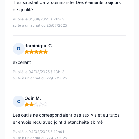
Très satisfait de la commande. Des élements toujours
de qualité.
Publié le 05/08/2025 à 21h43
suite à un achat du 25/07/2025
dominique C.
D
Note : 5 sur 5
excellent
Publié le 04/08/2025 à 13h13
suite à un achat du 27/07/2025
Odin M.
O
Note : 2 sur 5
Les outils ne correspondaient pas aux vis et au tutos, 1
er envoie reçu avec joint d étanchéité abîmé
Publié le 04/08/2025 à 12h01
suite à un achat du 27/07/2025