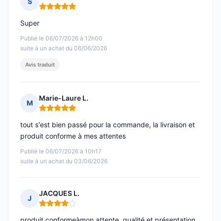
S
Note : 5 sur 5
Super
Publié le 06/07/2026 à 12h00
suite à un achat du 06/06/2026
Avis traduit
Marie-Laure L.
M
Note : 5 sur 5
tout s'est bien passé pour la commande, la livraison et
produit conforme à mes attentes
Publié le 06/07/2026 à 10h17
suite à un achat du 03/06/2026
JACQUES L.
J
Note : 4 sur 5
produit conformeàmon attente, qualité et présentation.