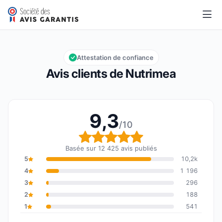
Nutrimea
9,3/10
Note globale : 9,3 sur 10
Attestation de confiance
Avis clients de Nutrimea
9,3
/10
Note globale : 9,3 sur 1
Basée sur 12 425 avis publiés
5
10,2k
4
1 196
3
296
2
188
1
541