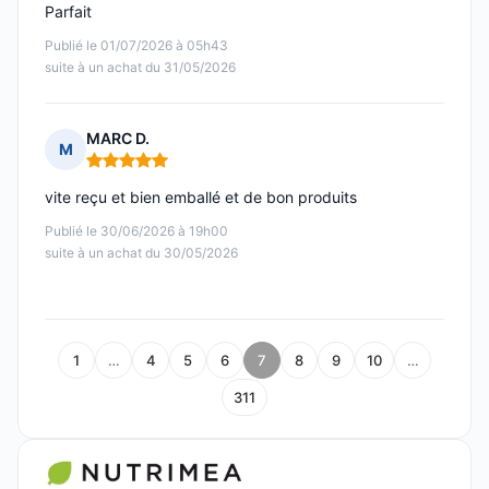
Parfait
Publié le 01/07/2026 à 05h43
suite à un achat du 31/05/2026
MARC D.
M
Note : 5 sur 5
vite reçu et bien emballé et de bon produits
Publié le 30/06/2026 à 19h00
suite à un achat du 30/05/2026
1
…
4
5
6
7
8
9
10
…
311