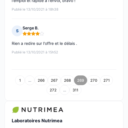
l'emploi et rapide à l'envoi, bravo !
Publié le 13/10/2021 à 18h38
Serge B.
S
Note : 4 sur 5
Rien a redire sur l'offre et le délais .
Publié le 13/10/2021 à 15h52
1
…
266
267
268
269
270
271
272
…
311
Laboratoires Nutrimea