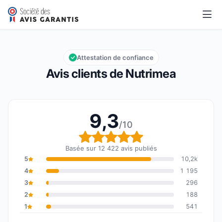
Nutrimea
9,3/10
Note globale : 9,3 sur 10
Attestation de confiance
Avis clients de Nutrimea
9,3
/10
Note globale : 9,3 sur 1
Basée sur 12 422 avis publiés
5
10,2k
4
1 195
3
296
2
188
1
541