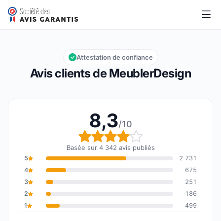
MeublerDesign
8,3/10
Note globale : 8,3 sur 10
Attestation de confiance
Avis clients de MeublerDesign
8,3
/10
Note globale : 8,3 sur 1
Basée sur 4 342 avis publiés
5
2 731
4
675
3
251
2
186
1
499