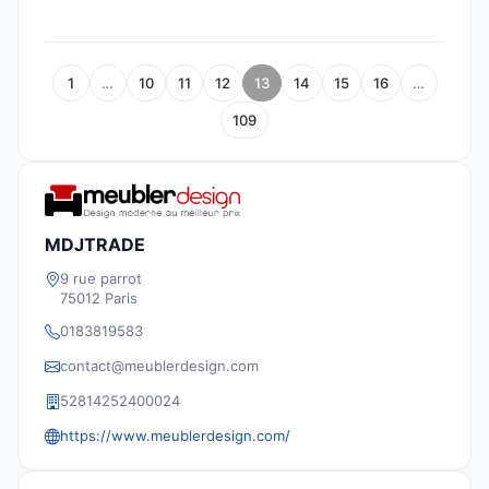
1
…
10
11
12
13
14
15
16
…
109
MDJTRADE
9 rue parrot
75012 Paris
0183819583
contact@meublerdesign.com
52814252400024
https://www.meublerdesign.com/