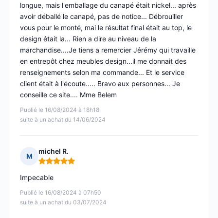
longue, mais l'emballage du canapé était nickel... après
avoir déballé le canapé, pas de notice... Débrouiller
vous pour le monté, mai le résultat final était au top, le
design était la... Rien a dire au niveau de la
marchandise....Je tiens a remercier Jérémy qui travaille
en entrepôt chez meubles design...il me donnait des
renseignements selon ma commande... Et le service
client était à l'écoute..... Bravo aux personnes... Je
conseille ce site.... Mme Belem
Publié le 16/08/2024 à 18h18
suite à un achat du 14/06/2024
michel R.
M
Note : 5 sur 5
Impecable
Publié le 16/08/2024 à 07h50
suite à un achat du 03/07/2024