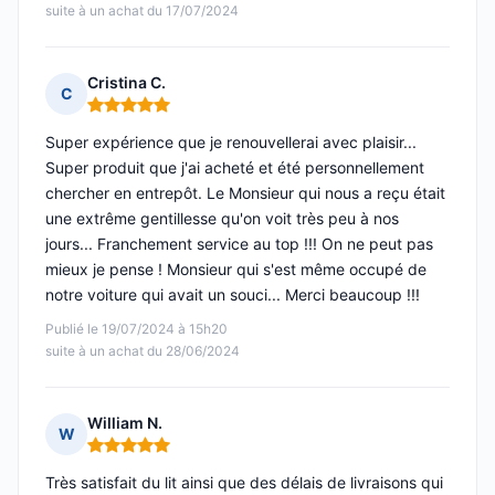
suite à un achat du 17/07/2024
Cristina C.
C
Note : 5 sur 5
Super expérience que je renouvellerai avec plaisir...
Super produit que j'ai acheté et été personnellement
chercher en entrepôt. Le Monsieur qui nous a reçu était
une extrême gentillesse qu'on voit très peu à nos
jours... Franchement service au top !!! On ne peut pas
mieux je pense ! Monsieur qui s'est même occupé de
notre voiture qui avait un souci... Merci beaucoup !!!
Publié le 19/07/2024 à 15h20
suite à un achat du 28/06/2024
William N.
W
Note : 5 sur 5
Très satisfait du lit ainsi que des délais de livraisons qui