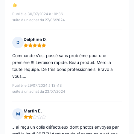
Publié le 30/07/2024 à 10h36
suite à un achat du 27/06/2024
Delphine D.
D
Note : 5 sur 5
Commande s'est passé sans problème pour une
première !!! Livraison rapide. Beau produit. Merci a
toute l'équipe. De très bons professionnels. Bravo a
vous....
Publié le 29/07/2024 à 13h13
suite à un achat du 23/07/2024
Martin E.
M
Note : 2 sur 5
J ai reçu un colis défectueux dont photos envoyés par
mail le jeudi 26/7/24dont pas de réponse ce n est pas