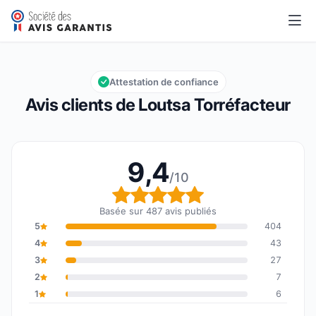
Loutsa Torréfacteur
9,4/10
Note globale : 9,4 sur 10
Attestation de confiance
Avis clients de Loutsa Torréfacteur
9,4
/10
Note globale : 9,4 sur 1
Basée sur 487 avis publiés
5
404
4
43
3
27
2
7
1
6