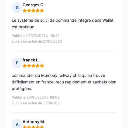
Georges G.
G
Note : 5 sur 5
Le système de suivi de commande intégré dans Wallet
est pratique
Publié le 05/07/2026 à 13h45
suite à un achat du 27/06/2026
franck L.
F
Note : 5 sur 5
commander du Mumbay railway chaï qu'on trouve
difficilement en france. recu rapidement et sachets bien
protègèes.
Publié le 30/06/2026 à 19h08
suite à un achat du 19/06/2026
Anthony M.
A