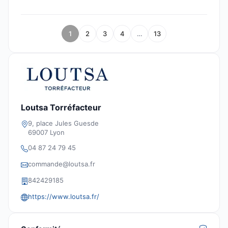
1
2
3
4
…
13
Loutsa Torréfacteur
9, place Jules Guesde
69007 Lyon
04 87 24 79 45
commande@loutsa.fr
842429185
https://www.loutsa.fr/