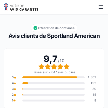
Sportland American
9,7/10
Note globale : 9,7 sur 10
Attestation de confiance
Avis clients de Sportland American
9,7
/10
Note globale : 9,7 sur 1
Basée sur 2 047 avis publiés
5
1 802
4
192
3
30
2
15
1
8