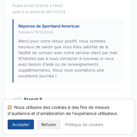
Publié le 04/12/2024 à 14h31
suite à un achat du 28/11/2024
Réponse de Sportland American
Publiée le 15/12/2024
Merci pour votre retour positif, nous sommes
heureux de savoir que vous êtes satisfait de la
facilité de contact avec notre service client par mail.
N'hésitez pas à nous contacter à nouveau si vous
avez besoin d'aide ou de renseignements
supplémentaires. Nous vous souhaitons une
excellente journée !
Franck S.
F
Nous utilisons des cookies à des fins de mesure
Note : 5 sur 5
d'audience et d'amélioration de l'expérience utilisateur.
Livraison rapide, aucun problème
Accepter
Refuser
Politique de cookies
Publié le 02/12/2024 à 20h50
suite à un achat du 26/11/2024