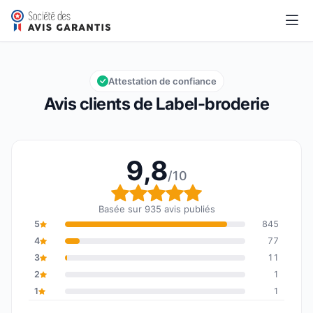
Label-broderie
9,8/10
Note globale : 9,8 sur 10
Attestation de confiance
Avis clients de Label-broderie
9,8
/10
Note globale : 9,8 sur 1
Basée sur 935 avis publiés
5
845
4
77
3
11
2
1
1
1