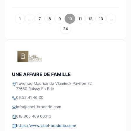
1
…
7
8
9
10
11
12
13
…
24
UNE AFFAIRE DE FAMILLE
1 avenue Maurice de Vlaminck Pavillon 72
77680 Roissy En Brie
09.52.41.46.30
info@label-broderie.com
818 965 469 00013
https://www.label-broderie.com/