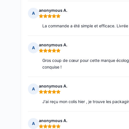
anonymous A.
A
Note : 5 sur 5
La commande a été simple et efficace. Livrée
anonymous A.
A
Note : 5 sur 5
Gros coup de cœur pour cette marque écologiqu
conquise !
anonymous A.
A
Note : 5 sur 5
J'ai reçu mon colis hier , je trouve les packagi
anonymous A.
A
Note : 5 sur 5