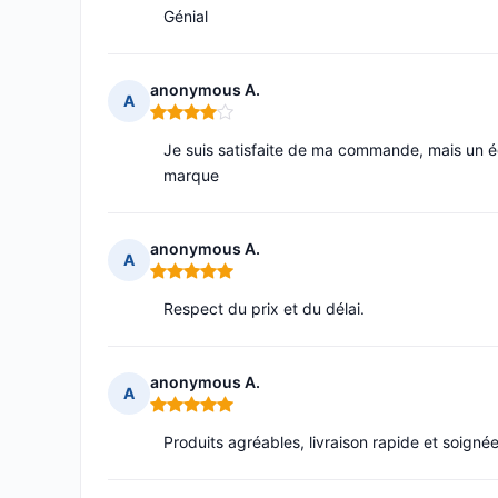
Génial
anonymous A.
A
Note : 4 sur 5
Je suis satisfaite de ma commande, mais un éch
marque
anonymous A.
A
Note : 5 sur 5
Respect du prix et du délai.
anonymous A.
A
Note : 5 sur 5
Produits agréables, livraison rapide et soignée