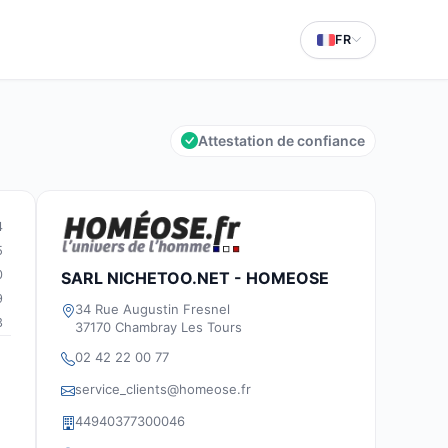
FR
Attestation de confiance
4
5
0
SARL NICHETOO.NET - HOMEOSE
9
34 Rue Augustin Fresnel
3
37170 Chambray Les Tours
02 42 22 00 77
service_clients@homeose.fr
44940377300046