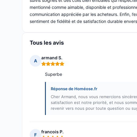
suivis soignés et des colis bien emballés qui respecte
mentionné comme aimable, disponible et professionnel
communication appréciée par les acheteurs. Enfin, l’
sentiment de fidélité et de satisfaction durable envers
Tous les avis
armand S.
A
Note : 5 sur 5
Superbe
Réponse de Homéose.fr
Cher Armand, nous vous remercions sincèreme
satisfaction est notre priorité, et nous som
revenir vers nous pour toute question ou su
francois P.
F