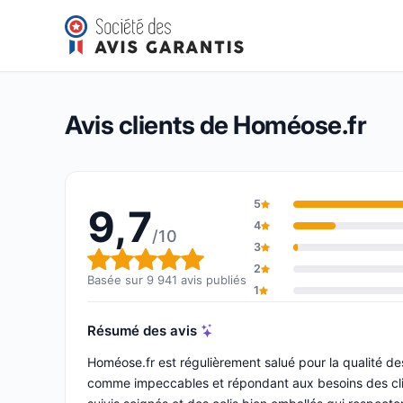
Homéose.fr
9,7/10
(9 941 avis)
Note globale : 9,7 sur 10
Avis clients de Homéose.fr
5
9,7
4
/10
3
Note globale : 9,7 sur 10
2
Basée sur 9 941 avis publiés
1
Résumé des avis
Homéose.fr est régulièrement salué pour la qualité des
comme impeccables et répondant aux besoins des clie