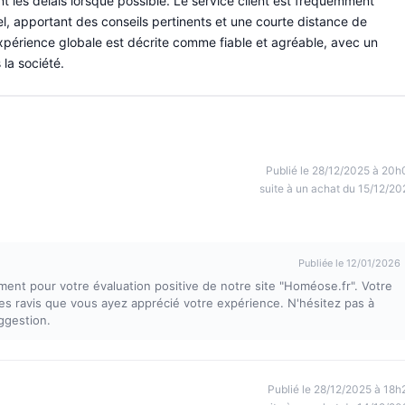
nt les délais lorsque possible. Le service client est fréquemment
, apportant des conseils pertinents et une courte distance de
expérience globale est décrite comme fiable et agréable, avec un
 la société.
Publié le 28/12/2025 à 20h
suite à un achat du 15/12/20
Publiée le 12/01/2026
nt pour votre évaluation positive de notre site "Homéose.fr". Votre
mes ravis que vous ayez apprécié votre expérience. N'hésitez pas à
ggestion.
Publié le 28/12/2025 à 18h