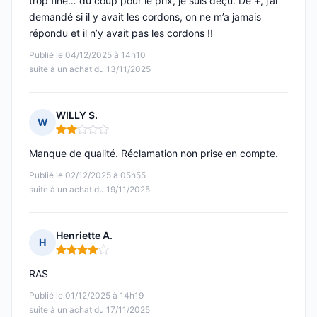
trop fine… du coup pour le prix, je suis déçu. De +, j’ai
demandé si il y avait les cordons, on ne m’a jamais
répondu et il n’y avait pas les cordons !!
Publié le 04/12/2025 à 14h10
suite à un achat du 13/11/2025
WILLY S.
W
Note : 2 sur 5
Manque de qualité. Réclamation non prise en compte.
Publié le 02/12/2025 à 05h55
suite à un achat du 19/11/2025
Henriette A.
H
Note : 4 sur 5
RAS
Publié le 01/12/2025 à 14h19
suite à un achat du 17/11/2025