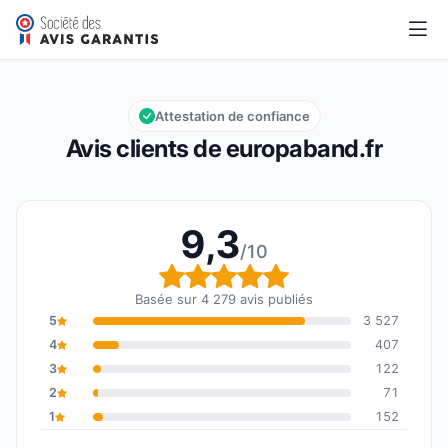
europaband.fr
9,3/10
Note globale : 9,3 sur 10
Attestation de confiance
Avis clients de europaband.fr
9,3
/10
Note globale : 9,3 sur 1
Basée sur 4 279 avis publiés
5
3 527
4
407
3
122
2
71
1
152