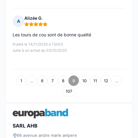
Alizée G.
A
Note : 5 sur 5
Les tours de cou sont de bonne qualité
Publié le 14/11/2025 à 13h03
suite à un achat du 03/10/2025
1
…
6
7
8
9
10
11
12
…
107
SARL AHB
66 avenue andre marie ampere