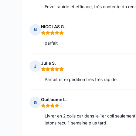
Envoi rapide et efficace, trés contente du ren
NICOLAS G.
N
Note : 5 sur 5
parfait
Julie S.
J
Note : 5 sur 5
Parfait et expédition très très rapide
Guillaume L.
G
Note : 4 sur 5
Livrer en 2 colis car dans le 1er coli seuleme
jetons reçu 1 semaine plus tard.