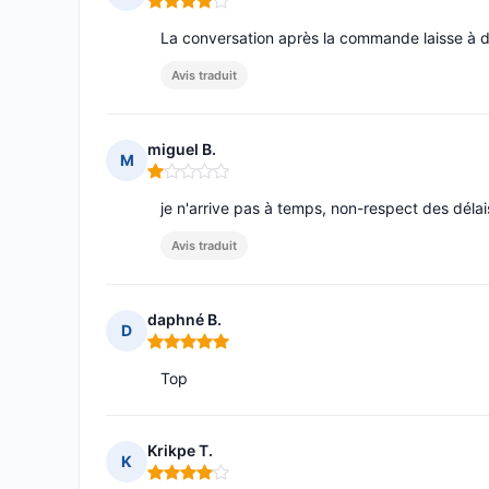
Note : 4 sur 5
La conversation après la commande laisse à d
Avis traduit
miguel B.
M
Note : 1 sur 5
je n'arrive pas à temps, non-respect des délais
Avis traduit
daphné B.
D
Note : 5 sur 5
Top
Krikpe T.
K
Note : 4 sur 5