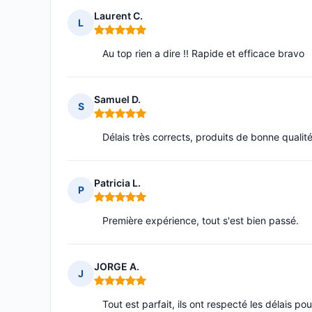
Laurent C.
L
Note : 5 sur 5
Au top rien a dire !! Rapide et efficace bravo
Samuel D.
S
Note : 5 sur 5
Délais très corrects, produits de bonne qualité 
Patricia L.
P
Note : 5 sur 5
Première expérience, tout s'est bien passé.
JORGE A.
J
Note : 5 sur 5
Tout est parfait, ils ont respecté les délais p