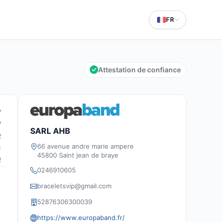
FR
Attestation de confiance
7
7
SARL AHB
2
66 avenue andre marie ampere
1
45800 Saint jean de braye
2
0246910605
braceletsvip@gmail.com
52876306300039
https://www.europaband.fr/