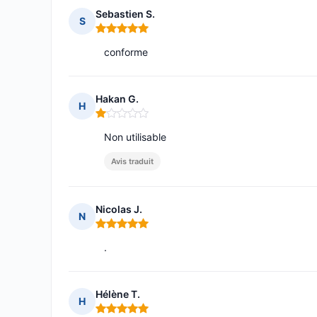
Sebastien S.
S
Note : 5 sur 5
conforme
Hakan G.
H
Note : 1 sur 5
Non utilisable
Avis traduit
Nicolas J.
N
Note : 5 sur 5
.
Hélène T.
H
Note : 5 sur 5