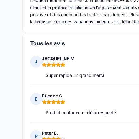
fréquemment mentionnée comme au rendez-vous, avec d
client et le professionnalisme de l’équipe sont décrit
positive et des commandes traitées rapidement. Plusieurs
la livraison, certaines variations mineures de délai é
Tous les avis
JACQUELINE M.
J
Note : 5 sur 5
Super rapide un grand merci
Etienne G.
E
Note : 5 sur 5
Produit conforme et délai respecté
Peter E.
P