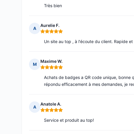
Très bien
Aurelie F.
A
Note : 5 sur 5
Un site au top , à l'écoute du client. Rapide et
Maxime W.
M
Note : 5 sur 5
Achats de badges a QR code unique, bonne qua
répondu efficacement à mes demandes, je r
Anatole A.
A
Note : 5 sur 5
Service et produit au top!