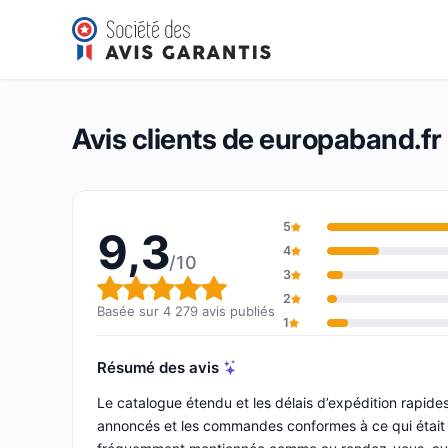
europaband.fr
9,3/10
(4 279 avis)
Note globale : 9,3 sur 10
Avis clients de europaband.fr
5
9,3
4
/10
3
Note globale : 9,3 sur 10
2
Basée sur 4 279 avis publiés
1
Résumé des avis
Le catalogue étendu et les délais d’expédition rapides 
annoncés et les commandes conformes à ce qui était