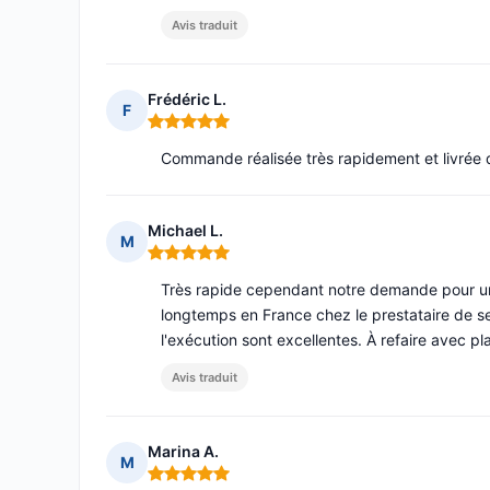
Avis traduit
Frédéric L.
F
Note : 5 sur 5
Commande réalisée très rapidement et livrée d
Michael L.
M
Note : 5 sur 5
Très rapide cependant notre demande pour un fe
longtemps en France chez le prestataire de se
l'exécution sont excellentes. À refaire avec plai
Avis traduit
Marina A.
M
Note : 5 sur 5