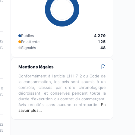
25
Publiés
4 279
12
En attente
125
25
Signalés
48
Mentions légales
Conformément à l'article L111-7-2 du Code de
la consommation, les avis sont soumis à un
contrôle, classés par ordre chronologique
10
décroissant, et conservés pendant toute la
25
durée d'exécution du contrat du commerçant.
Avis récoltés sans aucune contrepartie.
En
savoir plus…
22
25