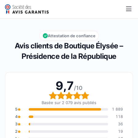
Boutique Élysée – Présidence de la République
9,7/10
Note globale : 9,7 sur 10
Attestation de confiance
Avis clients de Boutique Élysée –
Présidence de la République
9,7
/10
Note globale : 9,7 sur 1
Basée sur 2 079 avis publiés
5
1 889
4
118
3
36
2
19