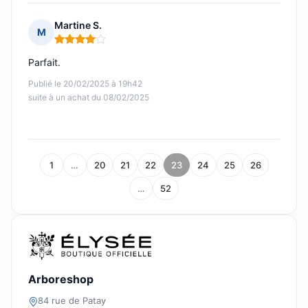
Martine S.
M
Note : 4 sur 5
Parfait.
Publié le 20/02/2025 à 19h42
suite à un achat du 08/02/2025
1
…
20
21
22
23
24
25
26
…
52
Arboreshop
84 rue de Patay