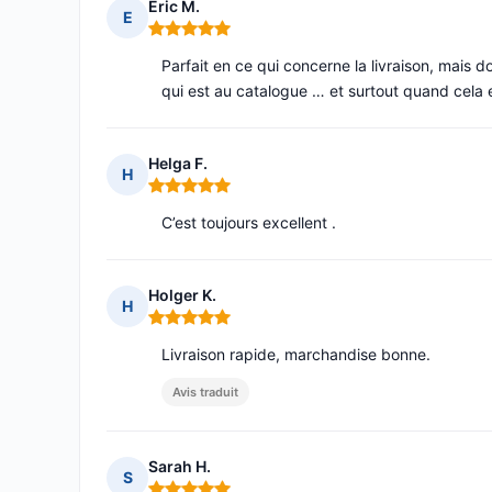
Eric M.
E
Note : 5 sur 5
Parfait en ce qui concerne la livraison, mais
qui est au catalogue … et surtout quand cela e
Helga F.
H
Note : 5 sur 5
C’est toujours excellent .
Holger K.
H
Note : 5 sur 5
Livraison rapide, marchandise bonne.
Avis traduit
Sarah H.
S