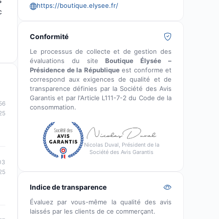
s
https://boutique.elysee.fr/
c
Conformité
Le processus de collecte et de gestion des
évaluations du site
Boutique Élysée –
Présidence de la République
est conforme et
correspond aux exigences de qualité et de
transparence définies par la Société des Avis
Garantis et par l'Article L111-7-2 du Code de la
56
consommation.
25
Nicolas Duval, Président de la
Société des Avis Garantis
03
25
Indice de transparence
Évaluez par vous-même la qualité des avis
laissés par les clients de ce commerçant.