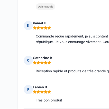
Avis traduit
Kamal H.
K
Note : 5 sur 5
Commande reçue rapidement, je suis content de 
république. Je vous encourage vivement. Co
Catherine B.
C
Note : 5 sur 5
Réception rapide et produits de très grande q
Fabien B.
F
Note : 5 sur 5
Très bon produit