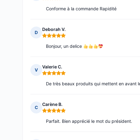
Note : 4 sur 5
Conforme à la commande Rapidité
Deborah V.
D
Note : 5 sur 5
Bonjour, un delice
Valerie C.
V
Note : 5 sur 5
De très beaux produits qui mettent en avant le
Carène B.
C
Note : 5 sur 5
Parfait. Bien apprécié le mot du président.