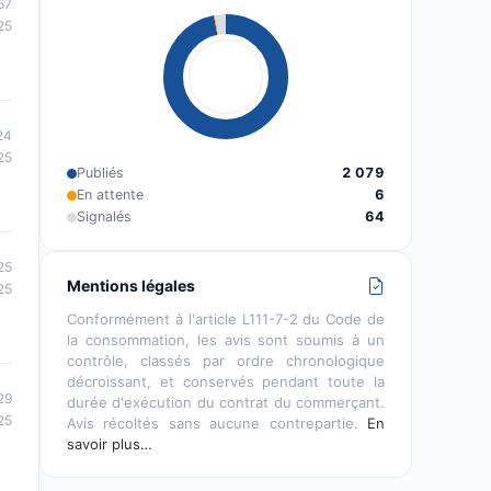
57
25
24
25
Publiés
2 079
En attente
6
Signalés
64
25
Mentions légales
25
Conformément à l'article L111-7-2 du Code de
la consommation, les avis sont soumis à un
contrôle, classés par ordre chronologique
décroissant, et conservés pendant toute la
29
durée d'exécution du contrat du commerçant.
25
Avis récoltés sans aucune contrepartie.
En
savoir plus…