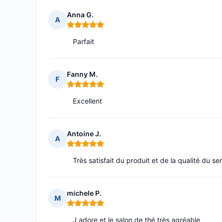
Anna G.
A
Note : 5 sur 5
Parfait
Fanny M.
F
Note : 5 sur 5
Excellent
Antoine J.
A
Note : 5 sur 5
Très satisfait du produit et de la qualité du ser
michele P.
M
Note : 5 sur 5
J adore et le salon de thé très agréable