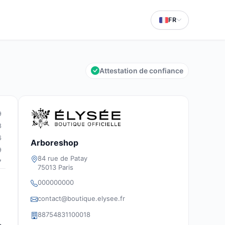
FR
Attestation de confiance
9
8
6
Arboreshop
9
84 rue de Patay
7
75013 Paris
000000000
contact@boutique.elysee.fr
88754831100018