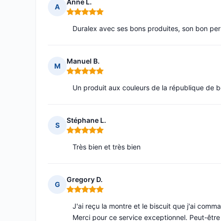
Anne L.
A
Note : 5 sur 5
Duralex avec ses bons produites, son bon perso
Manuel B.
M
Note : 5 sur 5
Un produit aux couleurs de la république de 
Stéphane L.
S
Note : 5 sur 5
Très bien et très bien
Gregory D.
G
Note : 5 sur 5
J'ai reçu la montre et le biscuit que j'ai com
Merci pour ce service exceptionnel. Peut-être q