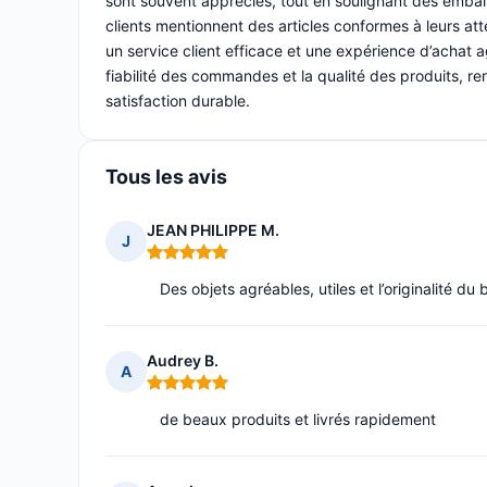
sont souvent appréciés, tout en soulignant des emball
clients mentionnent des articles conformes à leurs a
un service client efficace et une expérience d’achat ag
fiabilité des commandes et la qualité des produits, r
satisfaction durable.
Tous les avis
JEAN PHILIPPE M.
J
Note : 5 sur 5
Des objets agréables, utiles et l’originalité du
Audrey B.
A
Note : 5 sur 5
de beaux produits et livrés rapidement