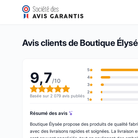
Boutique Élysée – Présidence de la République
9,7/10
(2 079 avis)
Note globale : 9,7 sur 10
Avis clients de Boutique Élys
5
9,7
4
/10
3
Note globale : 9,7 sur 10
2
Basée sur 2 079 avis publiés
1
Résumé des avis
Boutique Élysée propose des produits de qualité fabri
avec des livraisons rapides et soignées. La livraison 