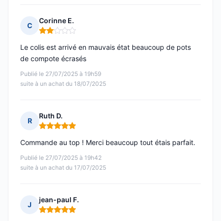
Corinne E.
C
Note : 2 sur 5
Le colis est arrivé en mauvais état beaucoup de pots
de compote écrasés
Publié le 27/07/2025 à 19h59
suite à un achat du 18/07/2025
Ruth D.
R
Note : 5 sur 5
Commande au top ! Merci beaucoup tout étais parfait.
Publié le 27/07/2025 à 19h42
suite à un achat du 17/07/2025
jean-paul F.
J
Note : 5 sur 5