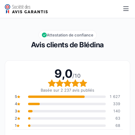
Blédina
9,0/10
Note globale : 9,0 sur 10
Attestation de confiance
Avis clients de Blédina
9,0
/10
Note globale : 9,0 sur 1
Basée sur 2 237 avis publiés
5
1 627
4
339
3
140
2
63
1
68