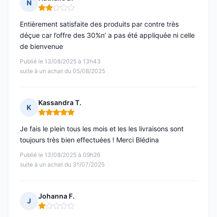
N
Note : 2 sur 5
Entièrement satisfaite des produits par contre très
déçue car l’offre des 30%n’ a pas été appliquée ni celle
de bienvenue
Publié le 13/08/2025 à 13h43
suite à un achat du 05/08/2025
Kassandra T.
K
Note : 5 sur 5
Je fais le plein tous les mois et les les livraisons sont
toujours très bien effectuées ! Merci Blédina
Publié le 13/08/2025 à 09h26
suite à un achat du 31/07/2025
Johanna F.
J
Note : 1 sur 5