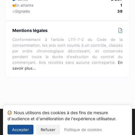
En attente
1
Signalés
39
Mentions légales
Conformément à l'article L111-7-2 du Code de la
consommation, les avis sont soumis à un contrôle, classés
par ordre chronologique décroissant, et conservés
pendant toute la durée d'exécution du contrat du
commerçant. Avis récoltés sans aucune contrepartie.
En
savoir plus…
Nous utilisons des cookies à des fins de mesure
d'audience et d'amélioration de l'expérience utilisateur.
Accueil
Mes avis
Catégories
CGU
Cookies
Politique de confidentialité
Mentions légales
Accepter
Refuser
Politique de cookies
Copyright © 2026
Société des Avis Garantis
. Tous droits