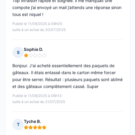
Top livraison rapide et soignée. il me manquait une
compote j’ai envoyé un mail j’attends une réponse sinon
tous est niquel !
Publié le 11/08/2025 à 09h05
suite à un achat du 30/07/2025
Sophie D.
S
Note : 1 sur 5
Bonjour. J'ai acheté essentiellement des paquets de
gâteaux. Il étais entassé dans le carton même forcer
pour être serrer. Résultat : plusieurs paquets sont abîmé
et des gâteaux complètement cassé. Super
Publié le 11/08/2025 à 06h13
suite à un achat du 31/07/2025
Tyche B.
T
Note : 5 sur 5