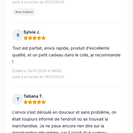
suite à un achat du 20/10/2024
Avis traduit
Sylvie J.
S
Note : 5 sur 5
Tout est parfait, envoi rapide, produit d'excellente
qualité, et un petit cadeau dans le colis, je recommande
!
Publié le 29/10/2024 à 16h06
suite à un achat du 18/10/2024
Tatiana T.
T
Note : 5 sur 5
L'envoi s'est déroulé en douceur et sans problème, on
était toujours informé de l'endroit où se trouvait la
marchandise. Je ne peux encore rien dire sur la
marchandise elle-même, car il s'agit d'un cadeau.