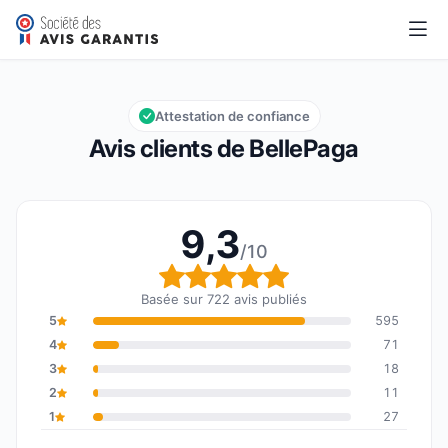
BellePaga
9,3/10
Note globale : 9,3 sur 10
Attestation de confiance
Avis clients de BellePaga
9,3
/10
Note globale : 9,3 sur 1
Basée sur 722 avis publiés
5
595
4
71
3
18
2
11
1
27