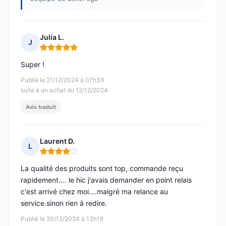
Julia L.
J
Note : 5 sur 5
Super !
Publié le 21/12/2024 à 07h39
suite à un achat du 12/12/2024
Avis traduit
Laurent D.
L
Note : 4 sur 5
La qualité des produits sont top, commande reçu
rapidement.... le hic j'avais demander en point relais
c'est arrivé chez moi....malgré ma relance au
service.sinon rien à redire.
Publié le 20/12/2024 à 13h18