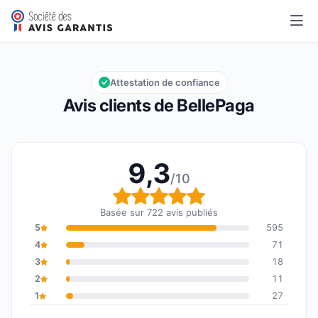
BellePaga
9,3/10
Note globale : 9,3 sur 10
Attestation de confiance
Avis clients de BellePaga
9,3
/10
Note globale : 9,3 sur 1
Basée sur 722 avis publiés
5
595
4
71
3
18
2
11
1
27