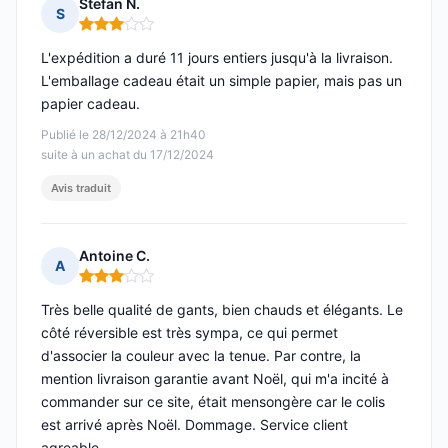
Stefan N.
S
Note : 3 sur 5
L'expédition a duré 11 jours entiers jusqu'à la livraison.
L'emballage cadeau était un simple papier, mais pas un
papier cadeau.
Publié le 28/12/2024 à 21h40
suite à un achat du 17/12/2024
Avis traduit
Antoine C.
A
Note : 3 sur 5
Très belle qualité de gants, bien chauds et élégants. Le
côté réversible est très sympa, ce qui permet
d'associer la couleur avec la tenue. Par contre, la
mention livraison garantie avant Noël, qui m'a incité à
commander sur ce site, était mensongère car le colis
est arrivé après Noël. Dommage. Service client
agreable.