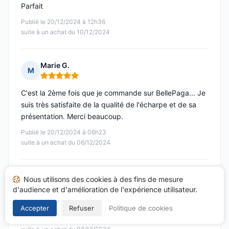
Parfait
Publié le 20/12/2024 à 12h36
suite à un achat du 10/12/2024
Marie G.
M
Note : 5 sur 5
C'est la 2ème fois que je commande sur BellePaga... Je
suis très satisfaite de la qualité de l'écharpe et de sa
présentation. Merci beaucoup.
Publié le 20/12/2024 à 06h23
suite à un achat du 06/12/2024
jean-marie K.
Nous utilisons des cookies à des fins de mesure
J
d'audience et d'amélioration de l'expérience utilisateur.
Note : 5 sur 5
Qualité des produits et respect du délai de livraison .
Accepter
Refuser
Politique de cookies
Publié le 20/12/2024 à 00h43