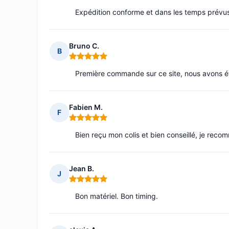
Expédition conforme et dans les temps prévu
Bruno C.
B
Note : 5 sur 5
Première commande sur ce site, nous avons é
Fabien M.
F
Note : 5 sur 5
Bien reçu mon colis et bien conseillé, je rec
Jean B.
J
Note : 5 sur 5
Bon matériel. Bon timing.