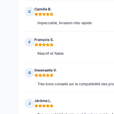
Camille B.
C
Note : 5 sur 5
Impeccable, livraison très rapide.
François S.
F
Note : 5 sur 5
Réactif et fiable
Gwenaelle V.
G
Note : 5 sur 5
Très bons conseils sur la compatibilité des pro
Jérôme L.
J
Note : 5 sur 5