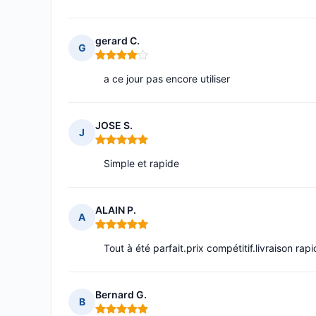
gerard C.
G
Note : 4 sur 5
a ce jour pas encore utiliser
JOSE S.
J
Note : 5 sur 5
Simple et rapide
ALAIN P.
A
Note : 5 sur 5
Tout à été parfait.prix compétitif.livraison rapid
Bernard G.
B
Note : 5 sur 5