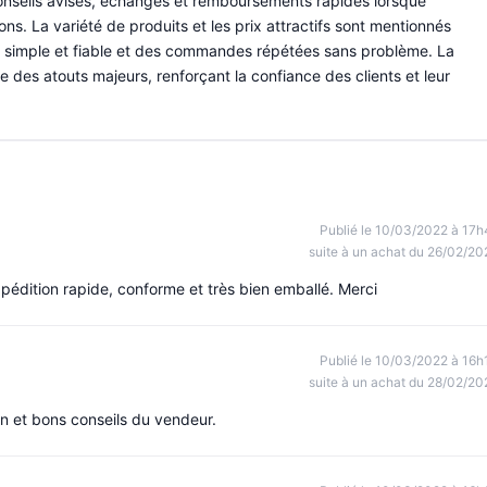
 conseils avisés, échanges et remboursements rapides lorsque
ons. La variété de produits et les prix attractifs sont mentionnés
 simple et fiable et des commandes répétées sans problème. La
mme des atouts majeurs, renforçant la confiance des clients et leur
Publié le 10/03/2022 à 17h
suite à un achat du 26/02/20
édition rapide, conforme et très bien emballé. Merci
Publié le 10/03/2022 à 16h
suite à un achat du 28/02/20
on et bons conseils du vendeur.