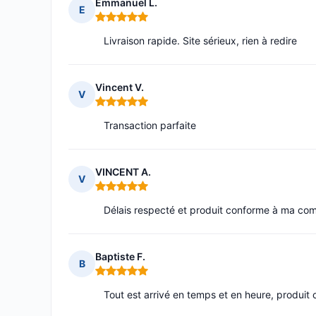
Emmanuel L.
E
Note : 5 sur 5
Livraison rapide. Site sérieux, rien à redire
Vincent V.
V
Note : 5 sur 5
Transaction parfaite
VINCENT A.
V
Note : 5 sur 5
Délais respecté et produit conforme à ma co
Baptiste F.
B
Note : 5 sur 5
Tout est arrivé en temps et en heure, produi