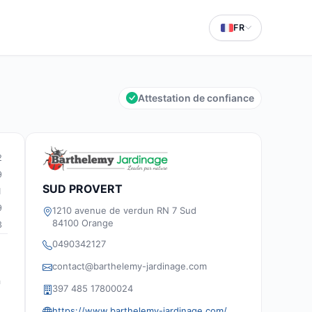
FR
Attestation de confiance
2
9
SUD PROVERT
1
9
1210 avenue de verdun RN 7 Sud
84100 Orange
3
0490342127
contact@barthelemy-jardinage.com
n
397 485 17800024
https://www.barthelemy-jardinage.com/