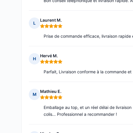
Bon conseil téléphonique et livraison rapide.
Laurent M.
L
Note : 5 sur 5
Prise de commande efficace, livraison rapide e
Hervé M.
H
Note : 5 sur 5
Parfait, Livraison conforme à la commande et l
Mathieu E.
M
Note : 5 sur 5
Emballage au top, et un réel délai de livrais
colis… Professionnel a recommander !