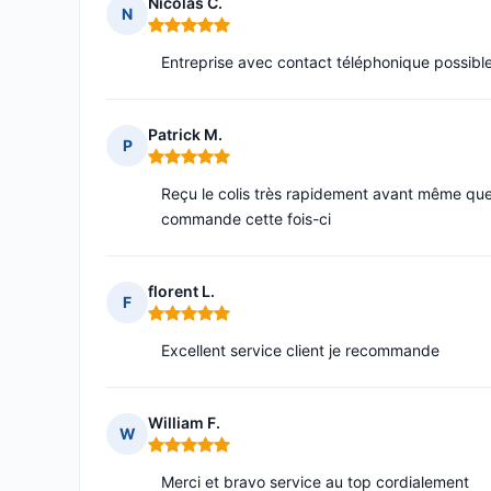
Nicolas C.
N
Note : 5 sur 5
Entreprise avec contact téléphonique possibl
Patrick M.
P
Note : 5 sur 5
Reçu le colis très rapidement avant même que 
commande cette fois-ci
florent L.
F
Note : 5 sur 5
Excellent service client je recommande
William F.
W
Note : 5 sur 5
Merci et bravo service au top cordialement