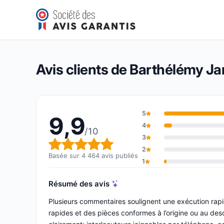
Barthélémy Jardinage
9,9/10
(4 464 avis)
Note globale : 9,9 sur 10
Avis clients de Barthélémy J
5
9,9
4
/10
3
Note globale : 9,9 sur 10
2
Basée sur 4 464 avis publiés
1
Résumé des avis
Plusieurs commentaires soulignent une exécution rapi
rapides et des pièces conformes à l’origine ou au descr