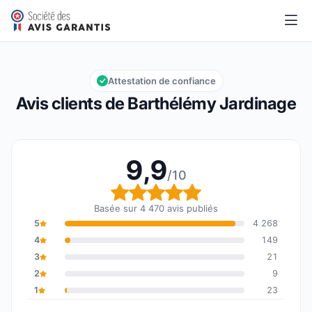
Barthélémy Jardinage
9,9/10
Note globale : 9,9 sur 10
Attestation de confiance
Avis clients de Barthélémy Jardinage
9,9
/10
Note globale : 9,9 sur 1
Basée sur 4 470 avis publiés
5
4 268
4
149
3
21
2
9
1
23