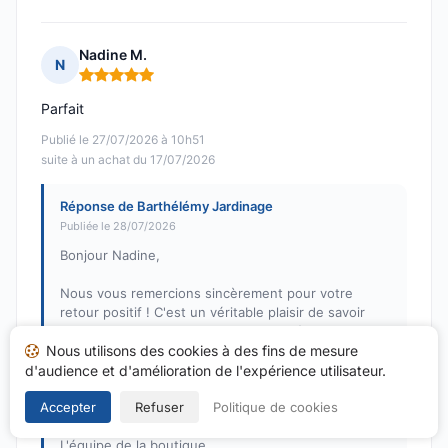
Nadine M.
N
Note : 5 sur 5
Parfait
Publié le 27/07/2026 à 10h51
suite à un achat du 17/07/2026
Réponse de Barthélémy Jardinage
Publiée le 28/07/2026
Bonjour Nadine,
Nous vous remercions sincèrement pour votre
retour positif ! C'est un véritable plaisir de savoir
que vous êtes satisfaite de votre expérience chez
Nous utilisons des cookies à des fins de mesure
Barthélémy Jardinage. Nous espérons avoir le plaisir
de vous retrouver très bientôt pour de nouvelles
d'audience et d'amélioration de l'expérience utilisateur.
commandes.
Accepter
Refuser
Politique de cookies
Bien à vous,
L'équipe de la boutique