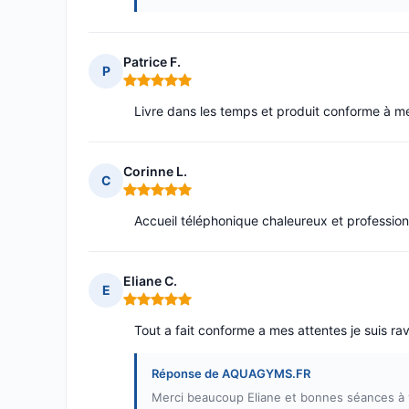
Patrice F.
P
Note : 5 sur 5
Livre dans les temps et produit conforme à m
Corinne L.
C
Note : 5 sur 5
Accueil téléphonique chaleureux et professio
Eliane C.
E
Note : 5 sur 5
Tout a fait conforme a mes attentes je suis r
Réponse de AQUAGYMS.FR
Merci beaucoup Eliane et bonnes séances à