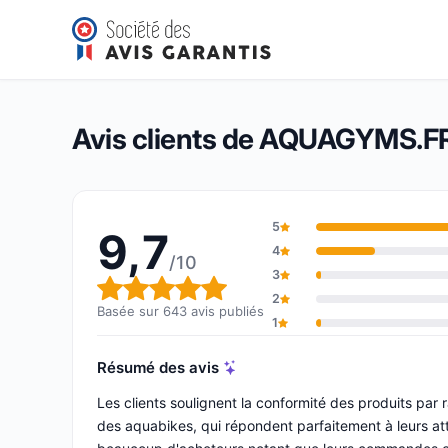
AQUAGYMS.FR
9,7/10
(643 avis)
Note globale : 9,7 sur 10
Avis clients de AQUAGYMS.F
5
9,7
4
/10
3
Note globale : 9,7 sur 10
2
Basée sur 643 avis publiés
1
Résumé des avis
Les clients soulignent la conformité des produits par 
des aquabikes, qui répondent parfaitement à leurs at