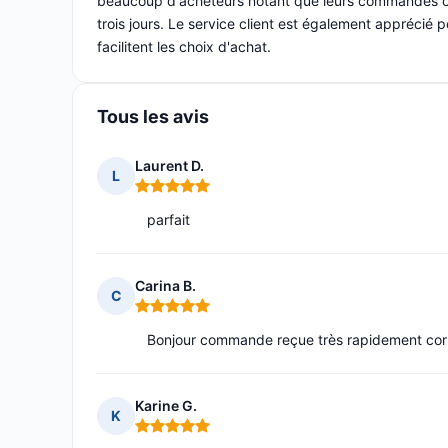
beaucoup d'acheteurs notant que leurs commandes on
trois jours. Le service client est également apprécié p
facilitent les choix d'achat.
Tous les avis
Laurent D.
L
Note : 5 sur 5
parfait
Carina B.
C
Note : 5 sur 5
Bonjour commande reçue très rapidement corr
Karine G.
K
Note : 5 sur 5