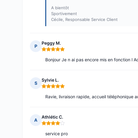
A bientôt
Sportivement
Cécile, Responsable Service Client
Peggy M.
P
Note : 5 sur 5
Bonjour Je n ai pas encore mis en fonction l A
Sylvie L.
S
Note : 5 sur 5
Ravie, livraison rapide, accueil téléphonique a
Athlétic C.
A
Note : 4 sur 5
service pro