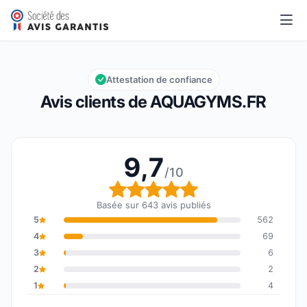
AQUAGYMS.FR
9,7/10
Note globale : 9,7 sur 10
Attestation de confiance
Avis clients de AQUAGYMS.FR
9,7
/10
Note globale : 9,7 sur 1
Basée sur 643 avis publiés
5
562
4
69
3
6
2
2
1
4