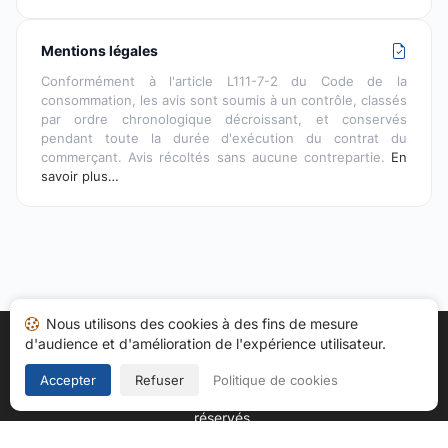
Mentions légales
Conformément à l'article L111-7-2 du Code de la
consommation, les avis sont soumis à un contrôle, classés
par ordre chronologique décroissant, et conservés
pendant toute la durée d'exécution du contrat du
commerçant. Avis récoltés sans aucune contrepartie.
En
savoir plus…
Nous utilisons des cookies à des fins de mesure
d'audience et d'amélioration de l'expérience utilisateur.
Accueil
Mes avis
Catégories
CGU
Cookies
Politique de confidentialité
Mentions légales
Accepter
Refuser
Politique de cookies
Copyright © 2026
Société des Avis Garantis
. Tous droits
réservés.