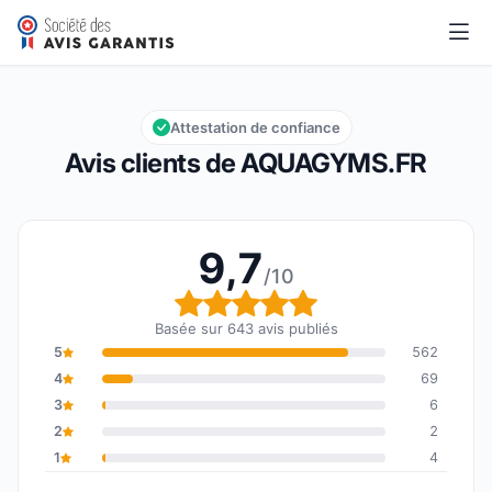
AQUAGYMS.FR
9,7/10
Note globale : 9,7 sur 10
Attestation de confiance
Avis clients de AQUAGYMS.FR
9,7
/10
Note globale : 9,7 sur 1
Basée sur 643 avis publiés
5
562
4
69
3
6
2
2
1
4