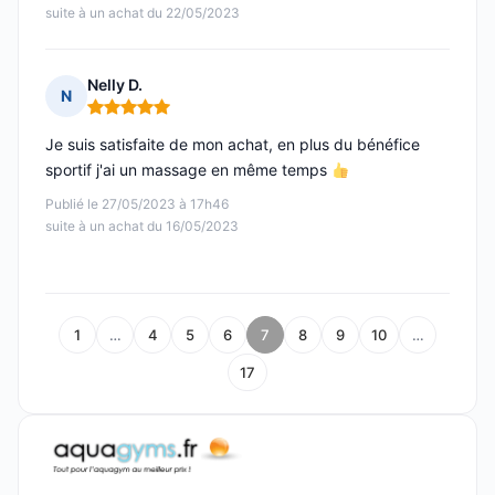
suite à un achat du 22/05/2023
Nelly D.
N
Note : 5 sur 5
Je suis satisfaite de mon achat, en plus du bénéfice
sportif j'ai un massage en même temps
Publié le 27/05/2023 à 17h46
suite à un achat du 16/05/2023
1
…
4
5
6
7
8
9
10
…
17