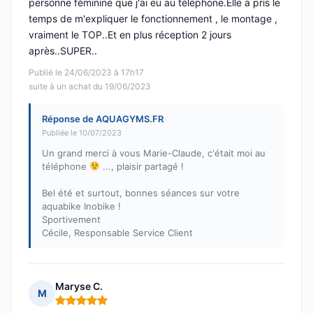
personne féminine que j'ai eu au téléphone.Elle a pris le
temps de m'expliquer le fonctionnement , le montage ,
vraiment le TOP..Et en plus réception 2 jours
après..SUPER..
Publié le 24/06/2023 à 17h17
suite à un achat du 19/06/2023
Réponse de AQUAGYMS.FR
Publiée le 10/07/2023
Un grand merci à vous Marie-Claude, c'était moi au
téléphone
..., plaisir partagé !
Bel été et surtout, bonnes séances sur votre
aquabike Inobike !
Sportivement
Cécile, Responsable Service Client
Maryse C.
M
Note : 5 sur 5