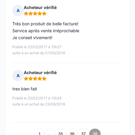
Acheteur vérifié
A
Note : 5 sur 5
Très bon produit de belle facture!
Service après vente irréprochable
Je conseil vivement!
Publié le 22/02/2017 à 15h27
suite à un achat du 07/06/2016
Acheteur vérifié
A
Note : 5 sur 5
tres bien fait
Publié le 22/02/2017 à 15h24
suite à un achat du 23/06/2016
1
…
35
36
37
38