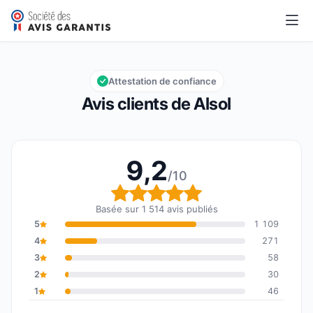
Alsol
9,2/10
Note globale : 9,2 sur 10
Attestation de confiance
Avis clients de Alsol
9,2
/10
Note globale : 9,2 sur 1
Basée sur 1 514 avis publiés
5
1 109
4
271
3
58
2
30
1
46