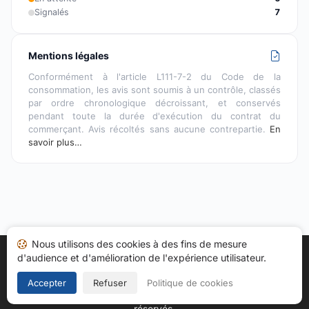
Signalés
7
Mentions légales
Conformément à l'article L111-7-2 du Code de la
consommation, les avis sont soumis à un contrôle, classés
par ordre chronologique décroissant, et conservés
pendant toute la durée d'exécution du contrat du
commerçant. Avis récoltés sans aucune contrepartie.
En
savoir plus…
Nous utilisons des cookies à des fins de mesure
d'audience et d'amélioration de l'expérience utilisateur.
Accueil
Mes avis
Catégories
CGU
Cookies
Politique de confidentialité
Mentions légales
Accepter
Refuser
Politique de cookies
Copyright © 2026
Société des Avis Garantis
. Tous droits
réservés.