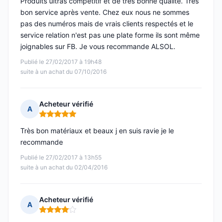
Produits ultras compétitif et de très bonne qualité. Très
bon service après vente. Chez eux nous ne sommes
pas des numéros mais de vrais clients respectés et le
service relation n'est pas une plate forme ils sont même
joignables sur FB. Je vous recommande ALSOL.
Publié le 27/02/2017 à 19h48
suite à un achat du 07/10/2016
Acheteur vérifié
A
Note : 5 sur 5
Très bon matériaux et beaux j en suis ravie je le
recommande
Publié le 27/02/2017 à 13h55
suite à un achat du 02/04/2016
Acheteur vérifié
A
Note : 4 sur 5