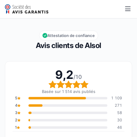
Alsol
9,2/10
Note globale : 9,2 sur 10
Attestation de confiance
Avis clients de Alsol
9,2
/10
Note globale : 9,2 sur 1
Basée sur 1 514 avis publiés
5
1 109
4
271
3
58
2
30
1
46