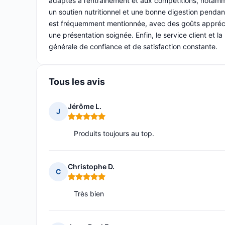
adaptés à l’entraînement et aux compétitions, notamm
un soutien nutritionnel et une bonne digestion pendant
est fréquemment mentionnée, avec des goûts appréciés
une présentation soignée. Enfin, le service client et l
générale de confiance et de satisfaction constante.
Tous les avis
Jérôme L.
J
Note : 5 sur 5
Produits toujours au top.
Christophe D.
C
Note : 5 sur 5
Très bien