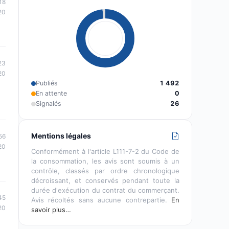
18
20
23
20
Publiés
1 492
En attente
0
Signalés
26
Mentions légales
56
20
Conformément à l'article L111-7-2 du Code de
la consommation, les avis sont soumis à un
contrôle, classés par ordre chronologique
décroissant, et conservés pendant toute la
durée d'exécution du contrat du commerçant.
45
Avis récoltés sans aucune contrepartie.
En
20
savoir plus…