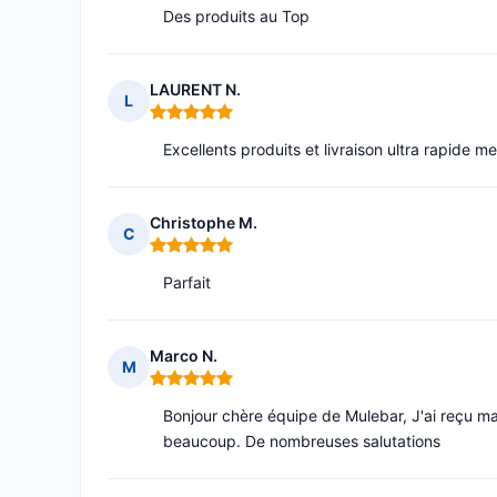
Des produits au Top
LAURENT N.
L
Note : 5 sur 5
Excellents produits et livraison ultra rapide mer
Christophe M.
C
Note : 5 sur 5
Parfait
Marco N.
M
Note : 5 sur 5
Bonjour chère équipe de Mulebar, J'ai reçu ma 
beaucoup. De nombreuses salutations