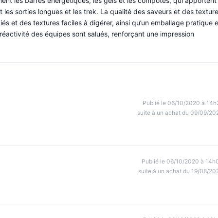
ent les barres énergétiques, les gels et les compotes, qui apportent
 les sorties longues et les trek. La qualité des saveurs et des textur
 et des textures faciles à digérer, ainsi qu’un emballage pratique e
a réactivité des équipes sont salués, renforçant une impression
Publié le 06/10/2020 à 14h
suite à un achat du 09/09/20
Publié le 06/10/2020 à 14h
suite à un achat du 19/08/20