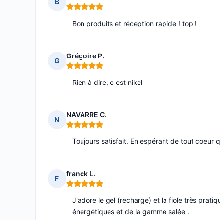
B
Note : 5 sur 5
Bon produits et réception rapide ! top !
Grégoire P.
G
Note : 5 sur 5
Rien à dire, c est nikel
NAVARRE C.
N
Note : 5 sur 5
Toujours satisfait. En espérant de tout coeur 
franck L.
F
Note : 5 sur 5
J'adore le gel (recharge) et la fiole très prat
énergétiques et de la gamme salée .