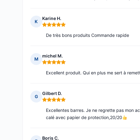
Karine H.
K
Note : 5 sur 5
De très bons produits Commande rapide
michel M.
M
Note : 5 sur 5
Excellent produit. Qui en plus me sert à rem
Gilbert D.
G
Note : 5 sur 5
Excellentes barres. Je ne regrette pas mon ac
calé avec papier de protection,20/20
Boris C.