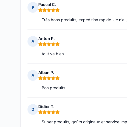
Pascal C.
P
Note : 5 sur 5
Très bons produits, expédition rapide. Je n'ai
Anton P.
A
Note : 5 sur 5
tout va bien
Alban P.
A
Note : 5 sur 5
Bon produits
Didier T.
D
Note : 5 sur 5
Super produits, goûts originaux et service im