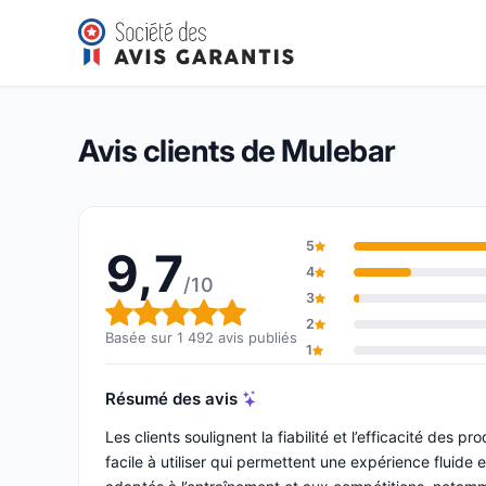
Mulebar
9,7/10
(1 492 avis)
Note globale : 9,7 sur 10
Avis clients de Mulebar
5
9,7
4
/10
3
Note globale : 9,7 sur 10
2
Basée sur 1 492 avis publiés
1
Résumé des avis
Les clients soulignent la fiabilité et l’efficacité des p
facile à utiliser qui permettent une expérience fluide e