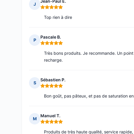
Jean-Paul E.
J
Note : 5 sur 5
Top rien à dire
Pascale B.
P
Note : 5 sur 5
Très bons produits. Je recommande. Un point p
recharge.
Sébastien P.
S
Note : 5 sur 5
Bon goût, pas pâteux, et pas de saturation en
Manuel T.
M
Note : 5 sur 5
Produits de très haute qualité, service rapide