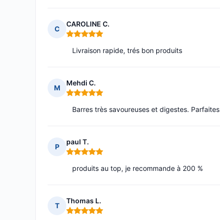
CAROLINE C.
C
Note : 5 sur 5
Livraison rapide, trés bon produits
Mehdi C.
M
Note : 5 sur 5
Barres très savoureuses et digestes. Parfaites
paul T.
P
Note : 5 sur 5
produits au top, je recommande à 200 %
Thomas L.
T
Note : 5 sur 5