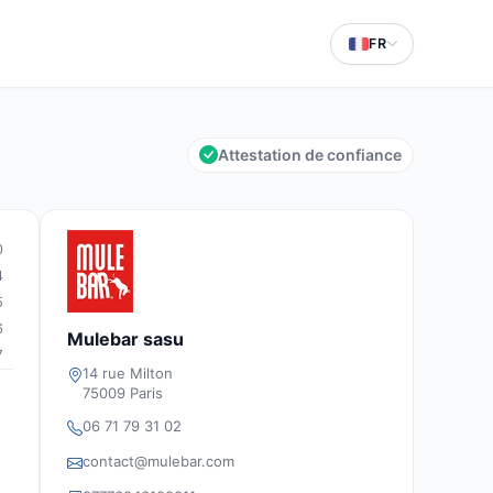
FR
Attestation de confiance
0
4
5
6
Mulebar sasu
7
14 rue Milton
75009 Paris
06 71 79 31 02
contact@mulebar.com