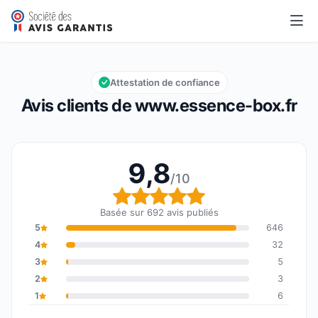
www.essence-box.fr
9,8/10
Note globale : 9,8 sur 10
Attestation de confiance
Avis clients de www.essence-box.fr
9,8
/10
Note globale : 9,8 sur 1
Basée sur 692 avis publiés
5
646
4
32
3
5
2
3
1
6