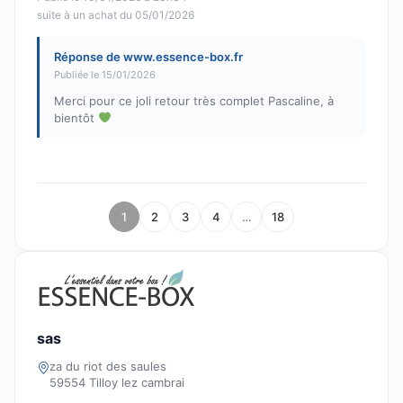
suite à un achat du 05/01/2026
Réponse de www.essence-box.fr
Publiée le 15/01/2026
Merci pour ce joli retour très complet Pascaline, à
bientôt
1
2
3
4
…
18
sas
za du riot des saules
59554 Tilloy lez cambrai