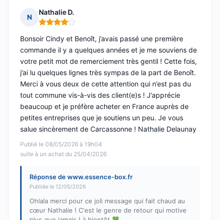
Nathalie D.
N
Note : 4 sur 5
Bonsoir Cindy et Benoît, j’avais passé une première
commande il y a quelques années et je me souviens de
votre petit mot de remerciement très gentil ! Cette fois,
j’ai lu quelques lignes très sympas de la part de Benoît.
Merci à vous deux de cette attention qui n’est pas du
tout commune vis-à-vis des client(e)s ! J’apprécie
beaucoup et je préfère acheter en France auprès de
petites entreprises que je soutiens un peu. Je vous
salue sincèrement de Carcassonne ! Nathalie Delaunay
Publié le 08/05/2026 à 19h04
suite à un achat du 25/04/2026
Réponse de www.essence-box.fr
Publiée le 12/05/2026
Ohlala merci pour ce joli message qui fait chaud au
cœur Nathalie ! C'est le genre de retour qui motive
plus que jamais ! à bientôt