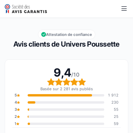
Univers Poussette
9,4/10
Note globale : 9,4 sur 10
Attestation de confiance
Avis clients de Univers Poussette
9,4
/10
Note globale : 9,4 sur 1
Basée sur 2 281 avis publiés
5
1 912
4
230
3
55
2
25
1
59