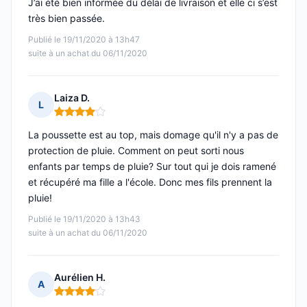
J’ai été bien informée du délai de livraison et elle ci s’est
très bien passée.
Publié le 19/11/2020 à 13h47
suite à un achat du 06/11/2020
Laiza D.
L
Note : 4 sur 5
La poussette est au top, mais domage qu'il n'y a pas de
protection de pluie. Comment on peut sorti nous
enfants par temps de pluie? Sur tout qui je dois ramené
et récupéré ma fille a l'école. Donc mes fils prennent la
pluie!
Publié le 19/11/2020 à 13h43
suite à un achat du 06/11/2020
Aurélien H.
A
Note : 4 sur 5