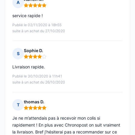
A
Note : 5 sur 5
service rapide !
Publié le 02/11/2020 à 18h55
suite à un achat du 27/10/2020
Sophie D.
S
Note : 4 sur 5
Livraison rapide.
Publié le 30/10/2020 à 11h41
suite à un achat du 26/10/2020
thomas D.
T
Note : 5 sur 5
Je ne m’attendais pas à recevoir mon colis si
rapidement ! En plus avec Chronopost on suit vraiment
la livraison. Bref j’hésiterai pas a recommander sur ce