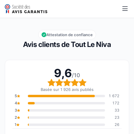
Tout Le Niva
9,6/10
Note globale : 9,6 sur 10
Attestation de confiance
Avis clients de Tout Le Niva
9,6
/10
Note globale : 9,6 sur 1
Basée sur 1 926 avis publiés
5
1 672
4
172
3
33
2
23
1
26