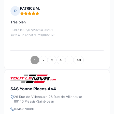
PATRICE M.
P
Note : 5 sur 5
Très bien
Publié le 06/07/2026 à 06h01
suite à un achat du 23/06/2026
1
2
3
4
…
49
SAS Yonne Pieces 4x4
26 Rue de Villenauxe 26 Rue de Villenauxe
89140 Plessis-Saint-Jean
0345370080