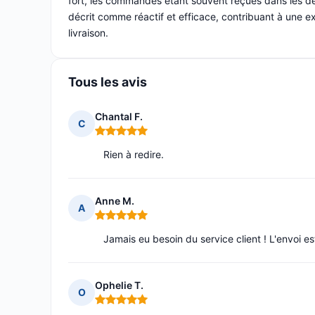
fort, les commandes étant souvent reçues dans les dé
décrit comme réactif et efficace, contribuant à une e
livraison.
Tous les avis
Chantal F.
C
Note : 5 sur 5
Rien à redire.
Anne M.
A
Note : 5 sur 5
Jamais eu besoin du service client ! L'envoi est 
Ophelie T.
O
Note : 5 sur 5