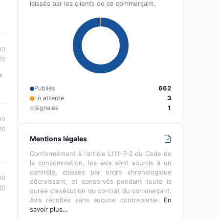
laissés par les clients de ce commerçant.
00
20
r
Publiés
662
En attente
3
Signalés
1
00
20
Mentions légales
Conformément à l'article L111-7-2 du Code de
la consommation, les avis sont soumis à un
contrôle, classés par ordre chronologique
00
décroissant, et conservés pendant toute la
20
durée d'exécution du contrat du commerçant.
Avis récoltés sans aucune contrepartie.
En
savoir plus…