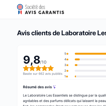
Laboratoire Les Essentiels
9,8/10
(662 avis)
Note globale : 9,8 sur 10
Avis clients de Laboratoire Le
5
9,8
4
/10
3
Note globale : 9,8 sur 10
2
Basée sur 662 avis publiés
1
Résumé des avis
Le Laboratoire Les Essentiels se distingue par la qual
agréables et des parfums délicats qui laissent la peau