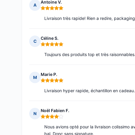
Antoine V.
A
Note : 5 sur 5
Livraison très rapide! Rien a redire, packagin
Céline S.
C
Note : 5 sur 5
Toujours des produits top et très raisonnables
Marie P.
M
Note : 5 sur 5
Livraison hyper rapide, échantillon en cadeau
Noël Fabien F.
N
Note : 4 sur 5
Nous avions opté pour la livraison colissimo a
bal. Donc sans signature.