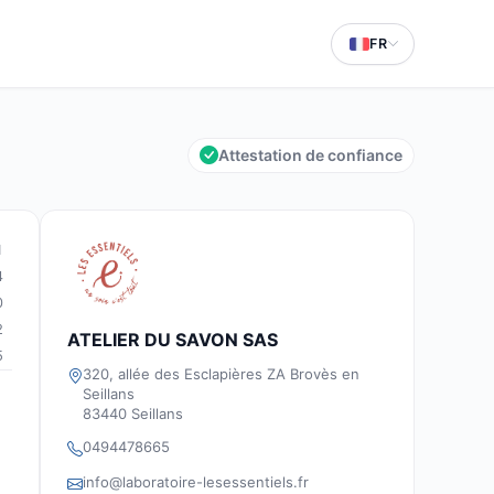
FR
Attestation de confiance
1
4
0
2
ATELIER DU SAVON SAS
5
320, allée des Esclapières ZA Brovès en
Seillans
83440 Seillans
0494478665
info@laboratoire-lesessentiels.fr