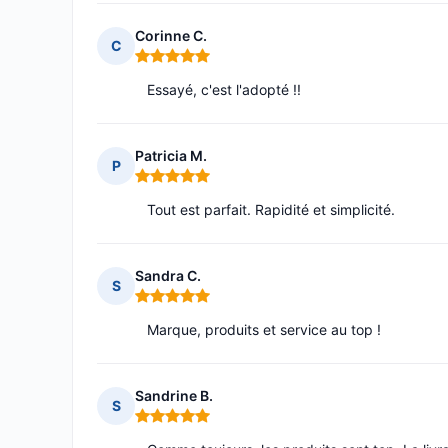
Corinne C.
C
Note : 5 sur 5
Essayé, c'est l'adopté !!
Patricia M.
P
Note : 5 sur 5
Tout est parfait. Rapidité et simplicité.
Sandra C.
S
Note : 5 sur 5
Marque, produits et service au top !
Sandrine B.
S
Note : 5 sur 5