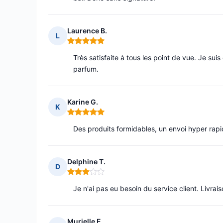
Laurence B.
L
Note : 5 sur 5
Très satisfaite à tous les point de vue. Je sui
parfum.
Karine G.
K
Note : 5 sur 5
Des produits formidables, un envoi hyper ra
Delphine T.
D
Note : 3 sur 5
Je n'ai pas eu besoin du service client. Livrais
Murielle E.