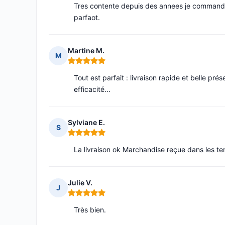
Tres contente depuis des annees je commande 
parfaot.
Martine M.
M
Note : 5 sur 5
Tout est parfait : livraison rapide et belle prés
efficacité...
Sylviane E.
S
Note : 5 sur 5
La livraison ok Marchandise reçue dans les tem
Julie V.
J
Note : 5 sur 5
Très bien.