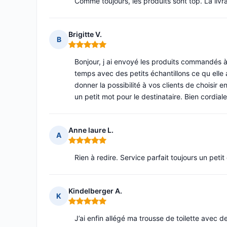
Comme toujours, les produits sont top. La livr
Brigitte V.
B
Note : 5 sur 5
Bonjour, j ai envoyé les produits commandés à
temps avec des petits échantillons ce qu ell
donner la possibilité à vos clients de choisir
un petit mot pour le destinataire. Bien cordial
Anne laure L.
A
Note : 5 sur 5
Rien à redire. Service parfait toujours un petit
Kindelberger A.
K
Note : 5 sur 5
J’ai enfin allégé ma trousse de toilette avec d