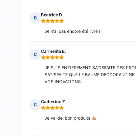
Béatrice D.
B
Note : 5 sur 5
Je n'ai pas encore été livré !
Carmelita B.
C
Note : 5 sur 5
JE SUIS ENTIEREMENT SATISFAITE DES PR
SATISFAITE QUE LE BAUME DEODORANT NE 
VOS INOVATIONS.
Catherine Z.
C
Note : 5 sur 5
Je valide, bon produits