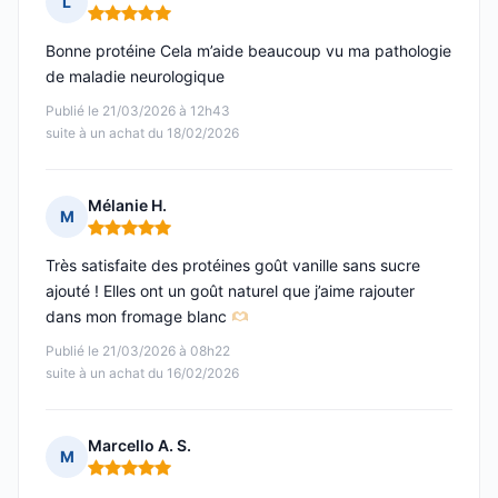
L
Note : 5 sur 5
Bonne protéine Cela m’aide beaucoup vu ma pathologie
de maladie neurologique
Publié le 21/03/2026 à 12h43
suite à un achat du 18/02/2026
Mélanie H.
M
Note : 5 sur 5
Très satisfaite des protéines goût vanille sans sucre
ajouté ! Elles ont un goût naturel que j’aime rajouter
dans mon fromage blanc
Publié le 21/03/2026 à 08h22
suite à un achat du 16/02/2026
Marcello A. S.
M
Note : 5 sur 5