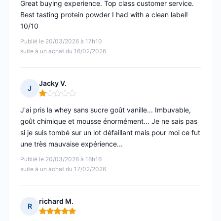
Great buying experience. Top class customer service.
Best tasting protein powder I had with a clean label!
10/10
Publié le 20/03/2026 à 17h10
suite à un achat du 16/02/2026
Jacky V.
J
Note : 1 sur 5
J'ai pris la whey sans sucre goût vanille... Imbuvable,
goût chimique et mousse énormément... Je ne sais pas
si je suis tombé sur un lot défaillant mais pour moi ce fut
une très mauvaise expérience...
Publié le 20/03/2026 à 16h16
suite à un achat du 17/02/2026
richard M.
R
Note : 5 sur 5