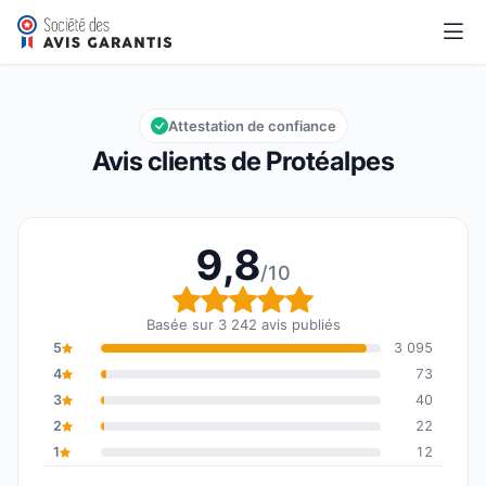
Protéalpes
9,8/10
Note globale : 9,8 sur 10
Attestation de confiance
Avis clients de Protéalpes
9,8
/10
Note globale : 9,8 sur 1
Basée sur 3 242 avis publiés
5
3 095
4
73
3
40
2
22
1
12