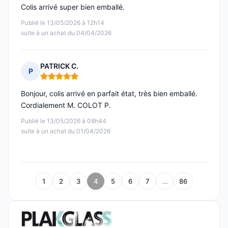
Colis arrivé super bien emballé.
Publié le 13/05/2026 à 12h14
suite à un achat du 04/04/2026
PATRICK C.
P
Note : 5 sur 5
Bonjour, colis arrivé en parfait état, très bien emballé.
Cordialement M. COLOT P.
Publié le 13/05/2026 à 08h44
suite à un achat du 01/04/2026
1
2
3
4
5
6
7
…
86