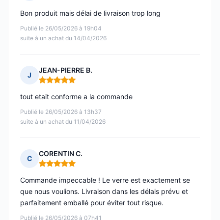
Note : 4 sur 5
Bon produit mais délai de livraison trop long
Publié le 26/05/2026 à 19h04
suite à un achat du 14/04/2026
JEAN-PIERRE B.
J
Note : 5 sur 5
tout etait conforme a la commande
Publié le 26/05/2026 à 13h37
suite à un achat du 11/04/2026
CORENTIN C.
C
Note : 5 sur 5
Commande impeccable ! Le verre est exactement se
que nous voulions. Livraison dans les délais prévu et
parfaitement emballé pour éviter tout risque.
Publié le 26/05/2026 à 07h41