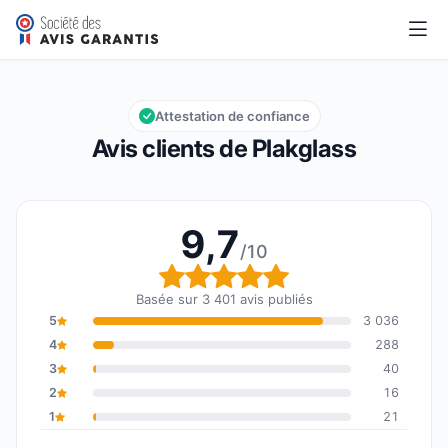
Plakglass
9,7/10
Note globale : 9,7 sur 10
Attestation de confiance
Avis clients de Plakglass
9,7
/10
Note globale : 9,7 sur 1
Basée sur 3 401 avis publiés
5
3 036
4
288
3
40
2
16
1
21